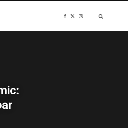
F
X
I
a
(
n
c
T
s
e
w
t
b
i
a
o
t
g
o
t
r
k
e
a
r
m
)
mic:
oar