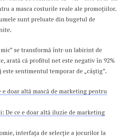
tru a masca costurile reale ale promoțiilor.
sumele sunt preluate din bugetul de
nite.
j mic” se transformă într-un labirint de
e, arată că profitul net este negativ în 92%
aj este sentimentul temporar de „câștig”.
e e doar altă mască de marketing pentru
i: De ce e doar altă iluzie de marketing
ie, interfața de selecție a jocurilor la