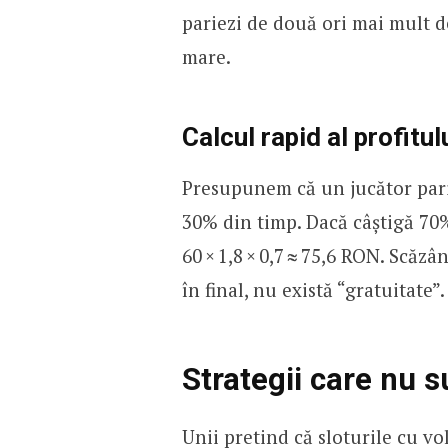
pariezi de două ori mai mult de
mare.
Calcul rapid al profitul
Presupunem că un jucător pari
30% din timp. Dacă câștigă 70% 
60 × 1,8 × 0,7 ≈ 75,6 RON. Scă
în final, nu există “gratuitate”.
Strategii care nu 
Unii pretind că sloturile cu vol