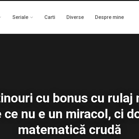
Seriale
Carti
Diverse
Despre mine
inouri cu bonus cu rulaj 
 ce nu e un miracol, ci d
matematică crudă