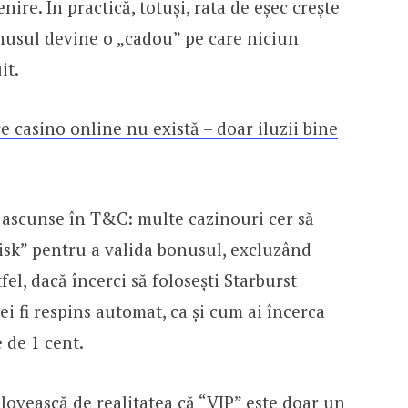
ire. În practică, totuși, rata de eșec crește
onusul devine o „cadou” pe care niciun
it.
casino online nu există – doar iluzii bine
 ascunse în T&C: multe cazinouri cer să
risk” pentru a valida bonusul, excluzând
fel, dacă încerci să folosești Starburst
ei fi respins automat, ca și cum ai încerca
 de 1 cent.
 lovească de realitatea că “VIP” este doar un