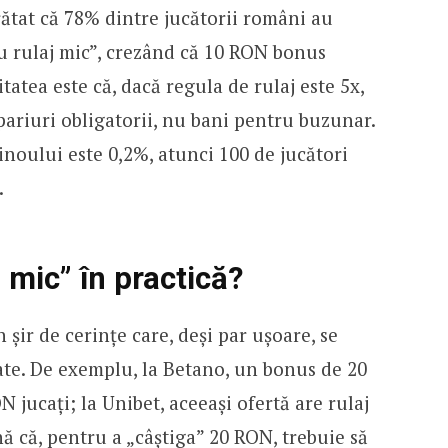
ătat că 78% dintre jucătorii români au
u rulaj mic”, crezând că 10 RON bonus
tatea este că, dacă regula de rulaj este 5x,
ariuri obligatorii, nu bani pentru buzunar.
inoului este 0,2%, atunci 100 de jucători
.
 mic” în practică?
 șir de cerințe care, deși par ușoare, se
ate. De exemplu, la Betano, un bonus de 20
 jucați; la Unibet, aceeași ofertă are rulaj
ă că, pentru a „câștiga” 20 RON, trebuie să