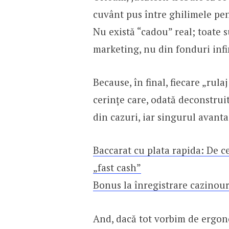
cuvânt pus între ghilimele pen
Nu există “cadou” real; toate 
marketing, nu din fonduri infi
Because, în final, fiecare „rula
cerințe care, odată deconstruit
din cazuri, iar singurul avant
Baccarat cu plata rapida: De c
„fast cash”
Bonus la înregistrare cazinour
And, dacă tot vorbim de ergonom