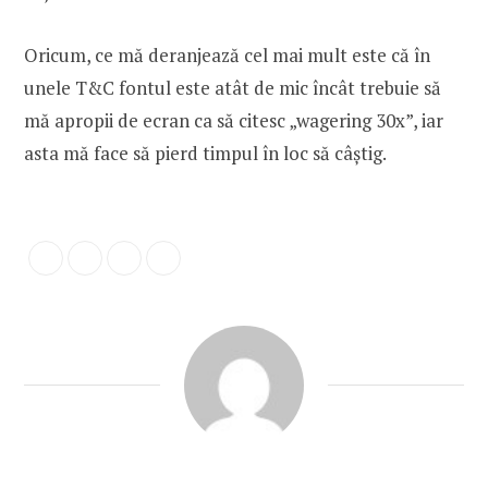
Oricum, ce mă deranjează cel mai mult este că în
unele T&C fontul este atât de mic încât trebuie să
mă apropii de ecran ca să citesc „wagering 30x”, iar
asta mă face să pierd timpul în loc să câștig.