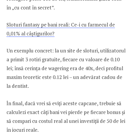
în „cu cont în secret”.
Sloturi fantasy pe bani reali: Ce-i cu farmecul de
0,01% al câștigurilor?
Un exemplu concret: la un site de sloturi, utilizatorul
a primit 3 rotiri gratuite, fiecare cu valoare de 0.10
lei; însă cerința de wagering era de 40x, deci profitul
maxim teoretic este 0.12 lei – un adevărat cadou de
la dentist.
În final, dacă vrei să eviți aceste capcane, trebuie să
calculezi exact câți bani vei pierde pe fiecare bonus și
să compari cu costul real al unei investiții de 50 de lei
în jocuri reale.