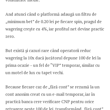
And atunci când o platformă adaugă un filtru de
„minimum bet” de 0.20 lei pe fiecare spin, pragul de
wagering crește cu 4%, iar profitul net devine practic
zero.
But există și cazuri rare când operatorii reduc
wagering la 10x dacă jucătorul depune 100 de lei la
prima ocazie – un fel de “VIP” temporar, similar cu
un motel de lux cu tapet vechi.
Because fiecare caz de „fără cont” se rezumă la un
cont anonim creat cu un e-mail temporar, iar în
practică banca cere verificare CNP pentru orice
retragere peste 100 de lei, transformând „fără cont”