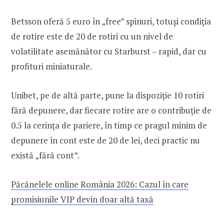
Betsson oferă 5 euro în „free” spinuri, totuși condiția
de rotire este de 20 de rotiri cu un nivel de
volatilitate asemănător cu Starburst – rapid, dar cu
profituri miniaturale.
Unibet, pe de altă parte, pune la dispoziție 10 rotiri
fără depunere, dar fiecare rotire are o contribuție de
0.5 la cerința de pariere, în timp ce pragul minim de
depunere în cont este de 20 de lei, deci practic nu
există „fără cont”.
Păcănelele online România 2026: Cazul în care
promisiunile VIP devin doar altă taxă