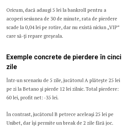
Oricum, dacă adaugi 5 lei la bankroll pentru a
acoperi sesiunea de 30 de minute, rata de pierdere
scade la 0,04 lei pe rotire, dar nu există niciun „VIP”
care să-ți repare greșeala.
Exemple concrete de pierdere în cinci
zile
Într-un scenariu de 5 zile, jucătorul A plătește 25 lei
pe zi la Betano și pierde 12 lei zilnic. Total pierdere:
60 lei, profit net: -35 lei.
În contrast, jucătorul B petrece aceleași 25 lei pe
Unibet, dar își permite un break de 2 zile fără joc.