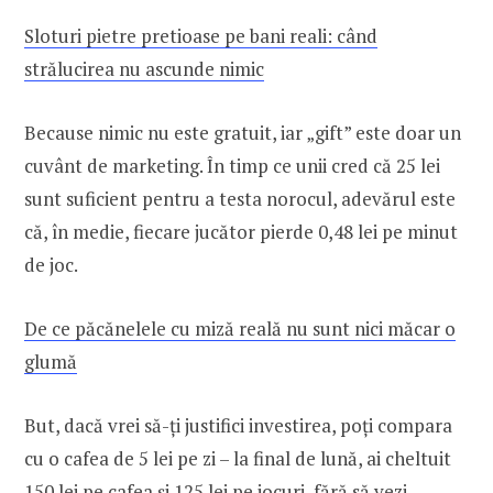
Sloturi pietre pretioase pe bani reali: când
strălucirea nu ascunde nimic
Because nimic nu este gratuit, iar „gift” este doar un
cuvânt de marketing. În timp ce unii cred că 25 lei
sunt suficient pentru a testa norocul, adevărul este
că, în medie, fiecare jucător pierde 0,48 lei pe minut
de joc.
De ce păcănelele cu miză reală nu sunt nici măcar o
glumă
But, dacă vrei să-ți justifici investirea, poți compara
cu o cafea de 5 lei pe zi – la final de lună, ai cheltuit
150 lei pe cafea și 125 lei pe jocuri, fără să vezi