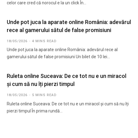
celor care cred că norocul e la un click În…
Unde pot juca la aparate online România: adevărul
rece al gamerului sătul de false promisiuni
18/05/2026
4 MINS READ
Unde pot juca la aparate online România: adevărul rece al
gamerului sătul de false promisiuni Un bilet de 10 lei…
Ruleta online Suceava: De ce tot nu e un miracol
și cum să nu îți pierzi timpul
18/05/2026
5 MINS READ
Ruleta online Suceava: De ce tot nu e un miracol și cum să nu îți
pierzi timpul În prima rundă…