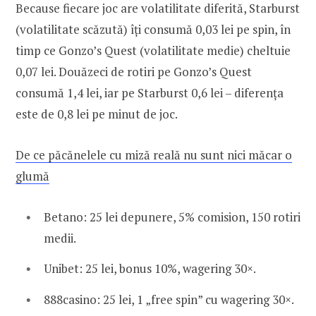
Because fiecare joc are volatilitate diferită, Starburst
(volatilitate scăzută) îți consumă 0,03 lei pe spin, în
timp ce Gonzo’s Quest (volatilitate medie) cheltuie
0,07 lei. Douăzeci de rotiri pe Gonzo’s Quest
consumă 1,4 lei, iar pe Starburst 0,6 lei – diferența
este de 0,8 lei pe minut de joc.
De ce păcănelele cu miză reală nu sunt nici măcar o
glumă
Betano: 25 lei depunere, 5% comision, 150 rotiri
medii.
Unibet: 25 lei, bonus 10%, wagering 30×.
888casino: 25 lei, 1 „free spin” cu wagering 30×.