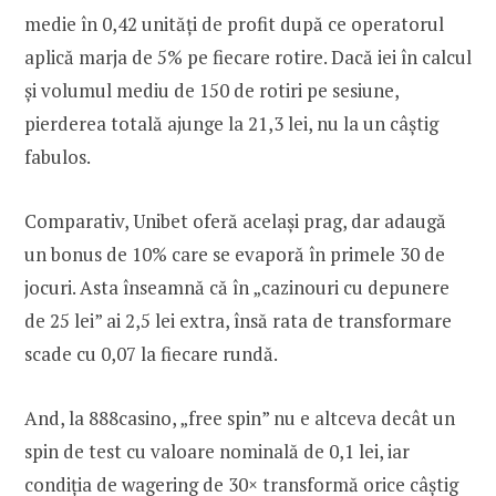
medie în 0,42 unități de profit după ce operatorul
aplică marja de 5% pe fiecare rotire. Dacă iei în calcul
și volumul mediu de 150 de rotiri pe sesiune,
pierderea totală ajunge la 21,3 lei, nu la un câștig
fabulos.
Comparativ, Unibet oferă același prag, dar adaugă
un bonus de 10% care se evaporă în primele 30 de
jocuri. Asta înseamnă că în „cazinouri cu depunere
de 25 lei” ai 2,5 lei extra, însă rata de transformare
scade cu 0,07 la fiecare rundă.
And, la 888casino, „free spin” nu e altceva decât un
spin de test cu valoare nominală de 0,1 lei, iar
condiția de wagering de 30× transformă orice câștig