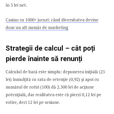
în 3 lei net.
Casino cu 1000+ jocuri: când diversitatea devine
doar un alt număr de marketing
Strategii de calcul – cât poți
pierde înainte să renunți
Calculul de bază este simplu: depunerea inițială (25
lei) înmulțită cu rata de retenție (0,92) și apoi cu
numărul de rotiri (100) dă 2.300 lei de acțiune
potențială, dar realitatea este că pierzi 0,12 lei pe
rotire, deci 12 lei pe sesiune.