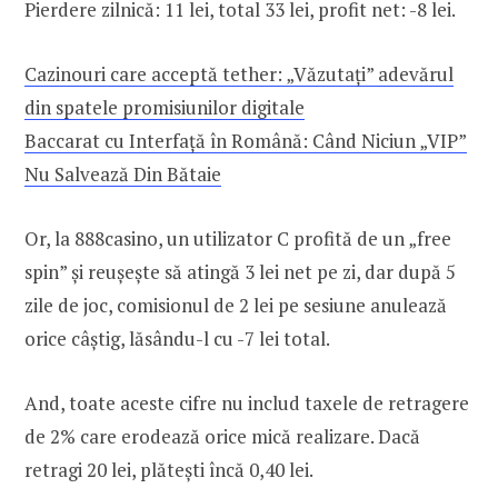
Pierdere zilnică: 11 lei, total 33 lei, profit net: -8 lei.
Cazinouri care acceptă tether: „Văzutați” adevărul
din spatele promisiunilor digitale
Baccarat cu Interfață în Română: Când Niciun „VIP”
Nu Salvează Din Bătaie
Or, la 888casino, un utilizator C profită de un „free
spin” și reușește să atingă 3 lei net pe zi, dar după 5
zile de joc, comisionul de 2 lei pe sesiune anulează
orice câștig, lăsându-l cu -7 lei total.
And, toate aceste cifre nu includ taxele de retragere
de 2% care erodează orice mică realizare. Dacă
retragi 20 lei, plătești încă 0,40 lei.