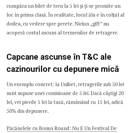
cumpăra un bilet de tren la 5 lei și ți‑se promite un
loc în prima clasă. În realitate, locul ăla e în colțul al
doilea, cu vedere spre perete. Niciun „gift” nu
acoperă costul ascuns al termenilor de retragere.
Capcane ascunse în T&C ale
cazinourilor cu depunere mică
Un exemplu concret: la Unibet, retragerile sub 50 lei
sunt supuse unei comisioane de 5 lei. Dacă câștigi 20
lei, vei pierde 5 lei la taxă, rămânând cu 15 lei, adică
50% din depunere.
Păcănelele cu Bonus Round: Nu E Un Festival De