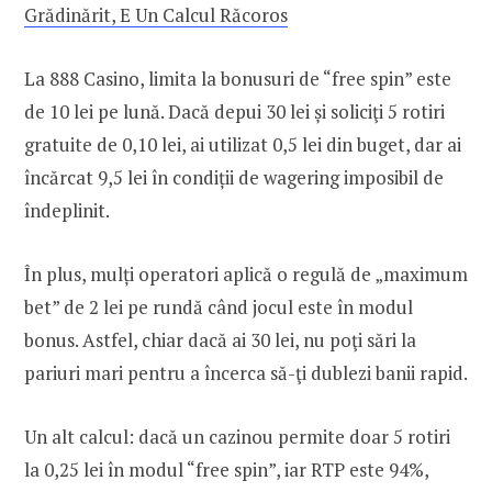
Grădinărit, E Un Calcul Răcoros
La 888 Casino, limita la bonusuri de “free spin” este
de 10 lei pe lună. Dacă depui 30 lei și soliciţi 5 rotiri
gratuite de 0,10 lei, ai utilizat 0,5 lei din buget, dar ai
încărcat 9,5 lei în condiții de wagering imposibil de
îndeplinit.
În plus, mulți operatori aplică o regulă de „maximum
bet” de 2 lei pe rundă când jocul este în modul
bonus. Astfel, chiar dacă ai 30 lei, nu poţi sări la
pariuri mari pentru a încerca să-ţi dublezi banii rapid.
Un alt calcul: dacă un cazinou permite doar 5 rotiri
la 0,25 lei în modul “free spin”, iar RTP este 94%,