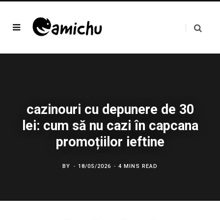
cazinouri cu depunere de 30
lei: cum să nu cazi în capcana
promoțiilor ieftine
BY
18/05/2026
4 MINS READ