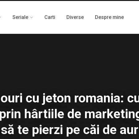
Seriale
Carti
Diverse
Despre mine
ouri cu jeton romania: 
 prin hârtiile de marketin
să te pierzi pe căi de aur