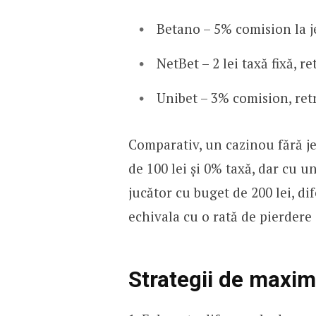
Betano – 5% comision la je
NetBet – 2 lei taxă fixă, re
Unibet – 3% comision, retr
Comparativ, un cazinou fără j
de 100 lei și 0% taxă, dar cu 
jucător cu buget de 200 lei, di
echivala cu o rată de pierdere 
Strategii de maximi