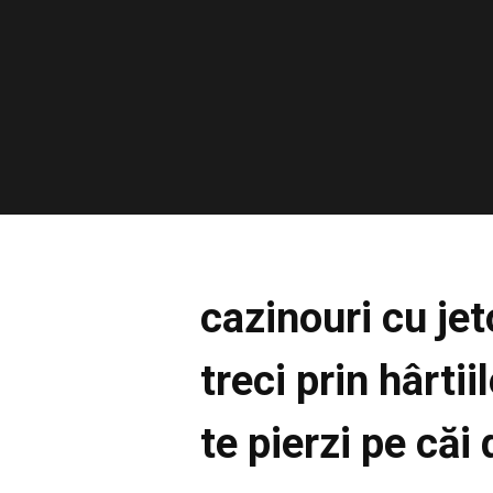
cazinouri cu je
treci prin hârti
te pierzi pe căi