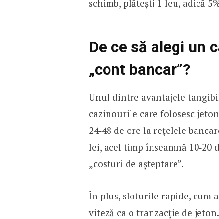
schimb, plătești 1 leu, adică 5%
De ce să alegi un c
„cont bancar”?
Unul dintre avantajele tangibil
cazinourile care folosesc jeton
24‑48 de ore la rețelele bancar
lei, acel timp înseamnă 10‑20 d
„costuri de așteptare”.
În plus, sloturile rapide, cum a
viteză ca o tranzacție de jeto