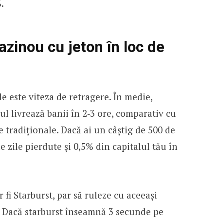
.
azinou cu jeton în loc de
e este viteza de retragere. În medie,
ul livrează banii în 2‑3 ore, comparativ cu
e tradiționale. Dacă ai un câștig de 500 de
e zile pierdute și 0,5% din capitalul tău în
r fi Starburst, par să ruleze cu aceeași
n. Dacă starburst înseamnă 3 secunde pe