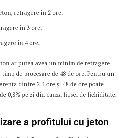
ton, retragere în 2 ore.
tragere în 3 ore.
agere în 4 ore.
eton ar putea avea un minim de retragere
un timp de procesare de 48 de ore. Pentru un
ferența dintre 2‑3 ore și 48 de ore poate
de 0,8% pe zi din cauza lipsei de lichiditate.
zare a profitului cu jeton