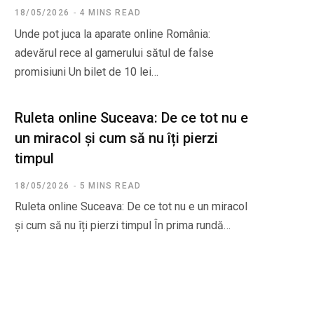
18/05/2026
4 MINS READ
Unde pot juca la aparate online România:
adevărul rece al gamerului sătul de false
promisiuni Un bilet de 10 lei…
Ruleta online Suceava: De ce tot nu e
un miracol și cum să nu îți pierzi
timpul
18/05/2026
5 MINS READ
Ruleta online Suceava: De ce tot nu e un miracol
și cum să nu îți pierzi timpul În prima rundă…