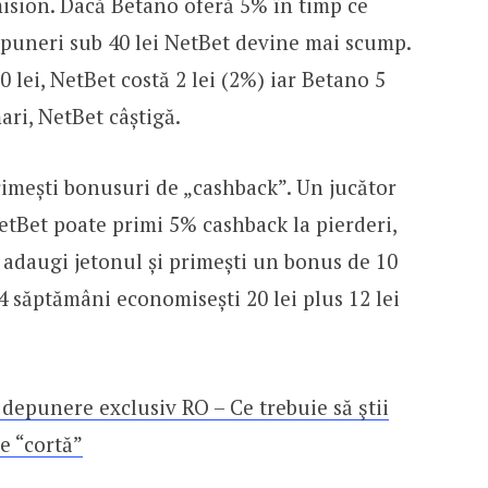
mision. Dacă Betano oferă 5% în timp ce
depuneri sub 40 lei NetBet devine mai scump.
 lei, NetBet costă 2 lei (2%) iar Betano 5
ari, NetBet câștigă.
primești bonusuri de „cashback”. Un jucător
etBet poate primi 5% cashback la pierderi,
 adaugi jetonul și primești un bonus de 10
n 4 săptămâni economisești 20 lei plus 12 lei
 depunere exclusiv RO – Ce trebuie să ştii
de “cortă”