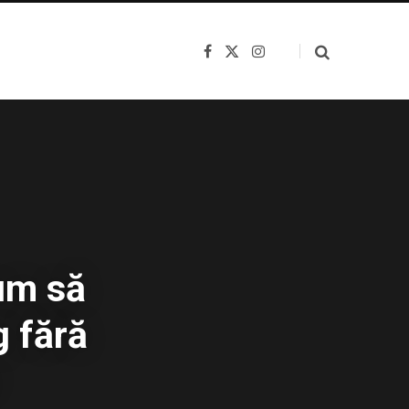
F
X
I
a
(
n
c
T
s
e
w
t
b
i
a
o
t
g
o
t
r
k
e
a
r
m
)
cum să
g fără