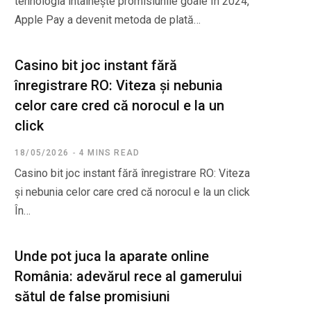
tehnologia întâlnește promisiunile goale În 2024,
Apple Pay a devenit metoda de plată…
Casino bit joc instant fără
înregistrare RO: Viteza și nebunia
celor care cred că norocul e la un
click
18/05/2026
4 MINS READ
Casino bit joc instant fără înregistrare RO: Viteza
și nebunia celor care cred că norocul e la un click
În…
Unde pot juca la aparate online
România: adevărul rece al gamerului
sătul de false promisiuni