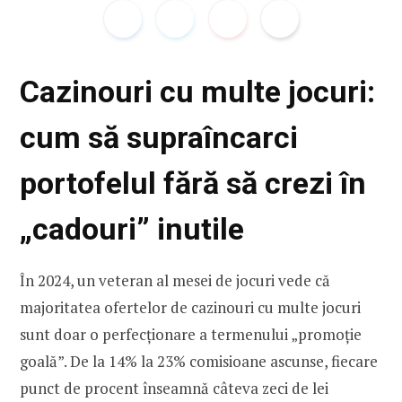
Cazinouri cu multe jocuri:
cum să supraîncarci
portofelul fără să crezi în
„cadouri” inutile
În 2024, un veteran al mesei de jocuri vede că
majoritatea ofertelor de cazinouri cu multe jocuri
sunt doar o perfecționare a termenului „promoție
goală”. De la 14% la 23% comisioane ascunse, fiecare
punct de procent înseamnă câteva zeci de lei