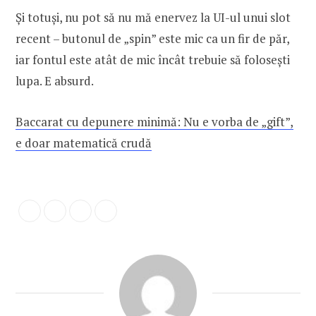
Și totuși, nu pot să nu mă enervez la UI-ul unui slot
recent – butonul de „spin” este mic ca un fir de păr,
iar fontul este atât de mic încât trebuie să folosești
lupa. E absurd.
Baccarat cu depunere minimă: Nu e vorba de „gift”,
e doar matematică crudă