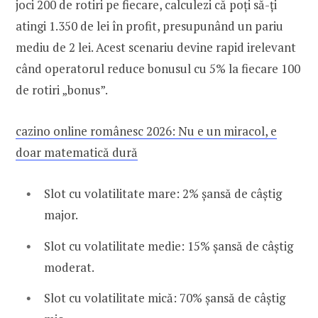
joci 200 de rotiri pe fiecare, calculezi că poți să-ți
atingi 1.350 de lei în profit, presupunând un pariu
mediu de 2 lei. Acest scenariu devine rapid irelevant
când operatorul reduce bonusul cu 5% la fiecare 100
de rotiri „bonus”.
cazino online românesc 2026: Nu e un miracol, e
doar matematică dură
Slot cu volatilitate mare: 2% șansă de câștig
major.
Slot cu volatilitate medie: 15% șansă de câștig
moderat.
Slot cu volatilitate mică: 70% șansă de câștig