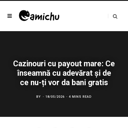
Cazinouri cu payout mare: Ce
înseamnă cu adevărat și de
ce nu-ți vor da bani gratis
BY
18/05/2026
4 MINS READ