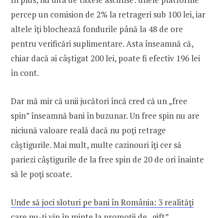
percep un comision de 2% la retrageri sub 100 lei, iar
altele îţi blochează fondurile până la 48 de ore
pentru verificări suplimentare. Asta înseamnă că,
chiar dacă ai câştigat 200 lei, poate fi efectiv 196 lei
în cont.
Dar mă mir că unii jucători încă cred că un „free
spin” înseamnă bani în buzunar. Un free spin nu are
niciună valoare reală dacă nu poţi retrage
câştigurile. Mai mult, multe cazinouri îţi cer să
pariezi câştigurile de la free spin de 20 de ori înainte
să le poţi scoate.
Unde să joci sloturi pe bani în România: 3 realităţi
care nu-ţi vin în minte la promoții de „gift”