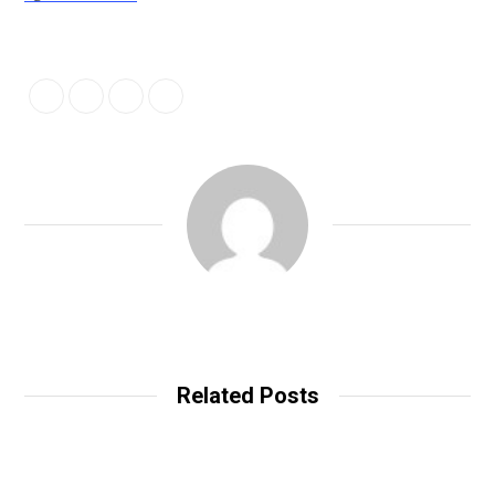
Related Posts