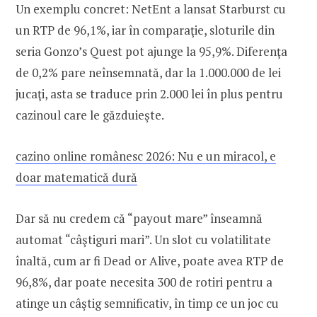
Un exemplu concret: NetEnt a lansat Starburst cu
un RTP de 96,1%, iar în comparaţie, sloturile din
seria Gonzo’s Quest pot ajunge la 95,9%. Diferenţa
de 0,2% pare neînsemnată, dar la 1.000.000 de lei
jucaţi, asta se traduce prin 2.000 lei în plus pentru
cazinoul care le găzduieşte.
cazino online românesc 2026: Nu e un miracol, e
doar matematică dură
Dar să nu credem că “payout mare” înseamnă
automat “câştiguri mari”. Un slot cu volatilitate
înaltă, cum ar fi Dead or Alive, poate avea RTP de
96,8%, dar poate necesita 300 de rotiri pentru a
atinge un câştig semnificativ, în timp ce un joc cu