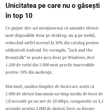
Unicitatea pe care nu o găsești
în top 10
Ce puține site-uri menționează că anumite sloturi
sunt disponibile doar pe desktop, nu și pe mobil,
reducând astfel accesul la 30% din catalog pentru
utilizatorii Android. De exemplu, “Jack and the
Beanstalk” se poate juca doar pe Windows, deci
1.500 de rotiri din 5.000 sunt practic inaccesibile
pentru 70% din audiență.
Mai mult, analiza timpilor de încărcare arată că
5.000 de sloturi înseamnă un timp mediu de boot de
7,8 secunde pe un net de 20 Mbps, comparativ cu 3,1
secunde pentru 2.000 de sloturi. Deci, cu fiecare