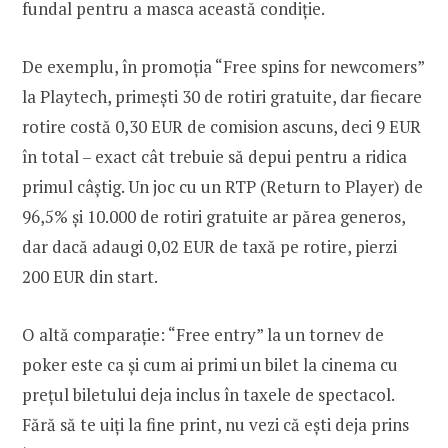
fundal pentru a masca această condiție.
De exemplu, în promoția “Free spins for newcomers”
la Playtech, primești 30 de rotiri gratuite, dar fiecare
rotire costă 0,30 EUR de comision ascuns, deci 9 EUR
în total – exact cât trebuie să depui pentru a ridica
primul câștig. Un joc cu un RTP (Return to Player) de
96,5% și 10.000 de rotiri gratuite ar părea generos,
dar dacă adaugi 0,02 EUR de taxă pe rotire, pierzi
200 EUR din start.
O altă comparație: “Free entry” la un tornev de
poker este ca și cum ai primi un bilet la cinema cu
prețul biletului deja inclus în taxele de spectacol.
Fără să te uiți la fine print, nu vezi că ești deja prins