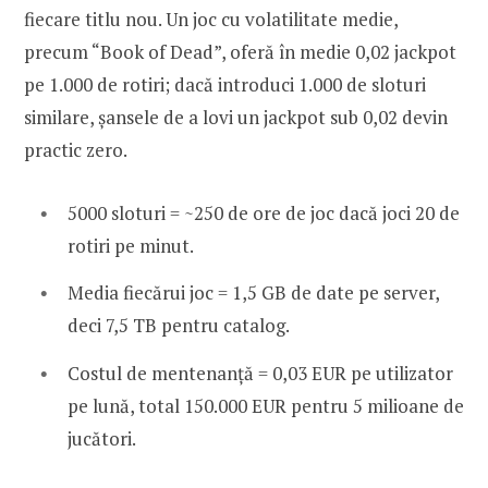
fiecare titlu nou. Un joc cu volatilitate medie,
precum “Book of Dead”, oferă în medie 0,02 jackpot
pe 1.000 de rotiri; dacă introduci 1.000 de sloturi
similare, șansele de a lovi un jackpot sub 0,02 devin
practic zero.
5000 sloturi = ~250 de ore de joc dacă joci 20 de
rotiri pe minut.
Media fiecărui joc = 1,5 GB de date pe server,
deci 7,5 TB pentru catalog.
Costul de mentenanță = 0,03 EUR pe utilizator
pe lună, total 150.000 EUR pentru 5 milioane de
jucători.