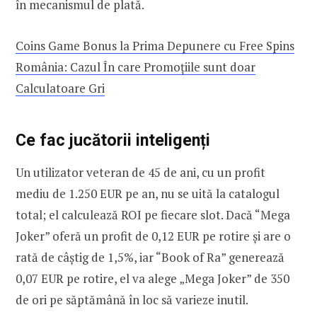
în mecanismul de plată.
Coins Game Bonus la Prima Depunere cu Free Spins
România: Cazul În care Promoțiile sunt doar
Calculatoare Gri
Ce fac jucătorii inteligenți
Un utilizator veteran de 45 de ani, cu un profit
mediu de 1.250 EUR pe an, nu se uită la catalogul
total; el calculează ROI pe fiecare slot. Dacă “Mega
Joker” oferă un profit de 0,12 EUR pe rotire și are o
rată de câștig de 1,5%, iar “Book of Ra” generează
0,07 EUR pe rotire, el va alege „Mega Joker” de 350
de ori pe săptămână în loc să varieze inutil.