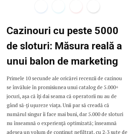
Cazinouri cu peste 5000
de sloturi: Măsura reală a
unui balon de marketing
Primele 10 secunde ale oricărei recenzii de cazinou
se învăluie în promisiunea unui catalog de 5.000+
jocuri, așa că îți dai seama că operatorii nu au de
gând să-ți ușureze viața. Unii par să creadă că
numărul singur îi face mai buni, dar 5.000 de sloturi
nu înseamnă o experiență optimizată; înseamnă
adesea un volum de conținut nefiltrat, cu 2‑3 sute de