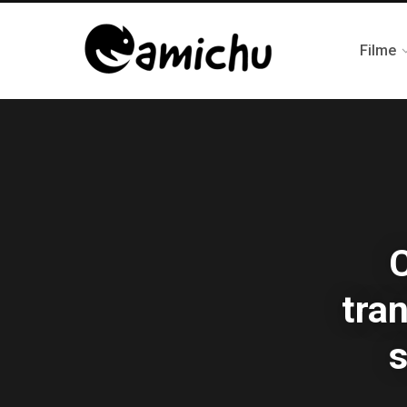
Filme
C
tran
s