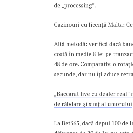
de „processing”.
Cazinouri cu licență Malta: Ce 
Altă metodă: verifică dacă ban
costă în medie 8 lei pe tranzac
48 de ore. Comparativ, o rotați
secunde, dar nu îţi aduce retr
„Baccarat live cu dealer real”
de răbdare și simț al umorului
La Bet365, dacă depui 100 de lei