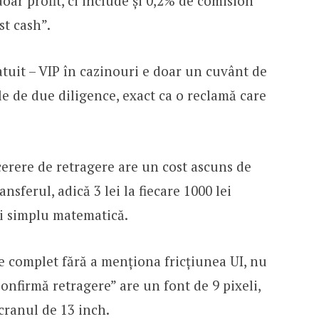
doar profit, ci include și 0,2% de comision
st cash”.
ratuit – VIP în cazinouri e doar un cuvânt de
e de due diligence, exact ca o reclamă care
e cerere de retragere are un cost ascuns de
sferul, adică 3 lei la fiecare 1000 lei
și simplu matematică.
 e complet fără a menționa fricțiunea UI, nu
onfirmă retragere” are un font de 9 pixeli,
cranul de 13 inch.