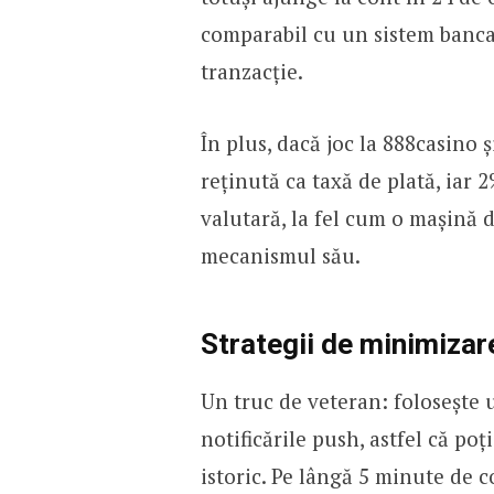
comparabil cu un sistem banca
tranzacție.
În plus, dacă joc la 888casino ș
reținută ca taxă de plată, iar
valutară, la fel cum o mașină d
mecanismul său.
Strategii de minimizar
Un truc de veteran: folosește 
notificările push, astfel că po
istoric. Pe lângă 5 minute de c