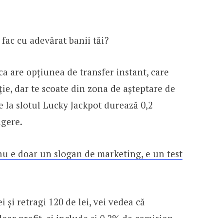
fac cu adevărat banii tăi?
ca are opțiunea de transfer instant, care
ție, dar te scoate din zona de așteptare de
e la slotul Lucky Jackpot durează 0,2
agere.
 nu e doar un slogan de marketing, e un test
 și retragi 120 de lei, vei vedea că