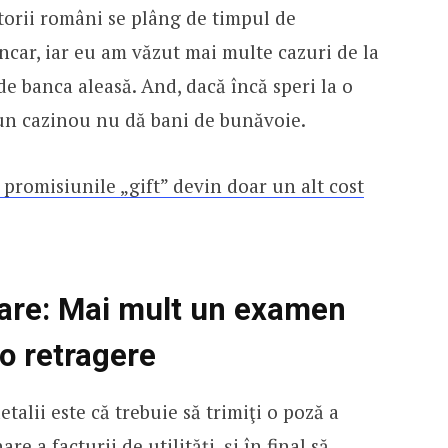
torii români se plâng de timpul de
ncar, iar eu am văzut mai multe cazuri de la
 de banca aleasă. And, dacă încă speri la o
ciun cazinou nu dă bani de bunăvoie.
 promisiunile „gift” devin doar un alt cost
care: Mai mult un examen
o retragere
talii este că trebuie să trimiţi o poză a
are a facturii de utilităţi, şi în final să