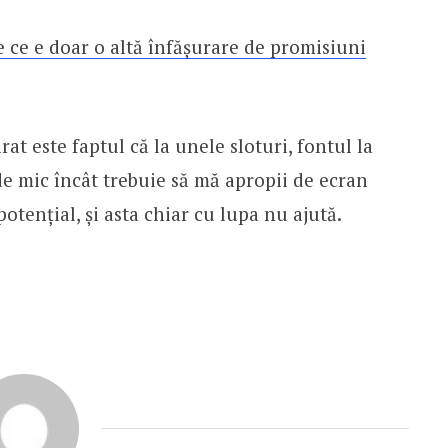
e ce e doar o altă înfășurare de promisiuni
t este faptul că la unele sloturi, fontul la
 de mic încât trebuie să mă apropii de ecran
potențial, și asta chiar cu lupa nu ajută.