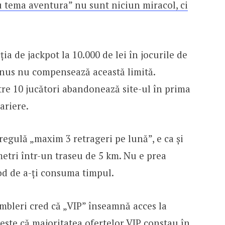
u tema aventura” nu sunt niciun miracol, ci
cția de jackpot la 10.000 de lei în jocurile de
bonus nu compensează această limită.
tre 10 jucători abandonează site-ul în prima
ariere.
regulă „maxim 3 retrageri pe lună”, e ca și
etri într-un traseu de 5 km. Nu e prea
od de a-ți consuma timpul.
ambleri cred că „VIP” înseamnă acces la
 este că majoritatea ofertelor VIP constau în