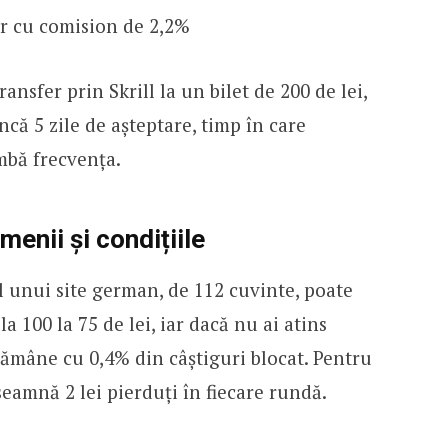
ar cu comision de 2,2%
ansfer prin Skrill la un bilet de 200 de lei,
încă 5 zile de așteptare, timp în care
imbă frecvența.
menii și condițiile
 unui site german, de 112 cuvinte, poate
a 100 la 75 de lei, iar dacă nu ai atins
rămâne cu 0,4% din câștiguri blocat. Pentru
seamnă 2 lei pierduți în fiecare rundă.