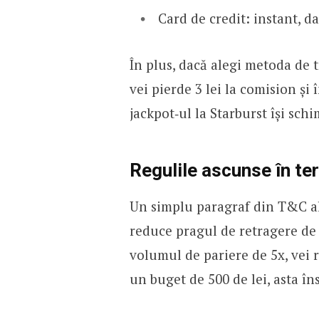
Card de credit: instant, d
În plus, dacă alegi metoda de tr
vei pierde 3 lei la comision și 
jackpot‑ul la Starburst își sch
Regulile ascunse în ter
Un simplu paragraf din T&C al
reduce pragul de retragere de l
volumul de pariere de 5x, vei 
un buget de 500 de lei, asta în