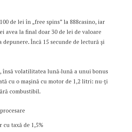
00 de lei în „free spins” la 888casino, iar
ei avea la final doar 30 de lei de valoare
a depunere. Încă 15 secunde de lectură și
, însă volatilitatea lună‑lună a unui bonus
ată cu o mașină cu motor de 1,2 litri: nu-ți
fără combustibil.
 procesare
r cu taxă de 1,5%