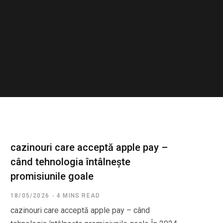
cazinouri care acceptă apple pay –
când tehnologia întâlnește
promisiunile goale
18/05/2026
4 MINS READ
cazinouri care acceptă apple pay – când