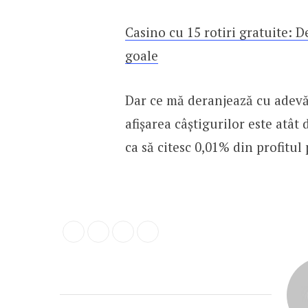
Casino cu 15 rotiri gratuite: D
goale
Dar ce mă deranjează cu adevăra
afișarea câștigurilor este atât
ca să citesc 0,01% din profitul 