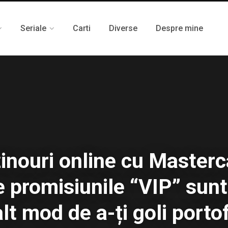
Seriale
Carti
Diverse
Despre mine
inouri online cu Masterc
e promisiunile “VIP” sunt
lt mod de a-ți goli porto