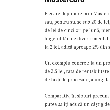
Fiecare depunere prin Masterc
sau, pentru sume sub 20 de lei,
de lei de cinci ori pe lună, pie
bugetul tău de divertisment. În
la 2 lei, adică aproape 2% din 
Un exemplu concret: la un profi
de 3.5 lei, rata de rentabilitat
de taxă de procesare, ajungi la
Comparativ, în sloturi precum G
putea să îți aducă un câștig de 