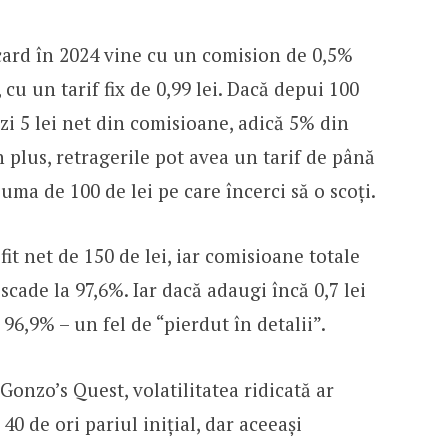
ard în 2024 vine cu un comision de 0,5%
 cu un tarif fix de 0,99 lei. Dacă depui 100
rzi 5 lei net din comisioane, adică 5% din
 plus, retragerile pot avea un tarif de până
suma de 100 de lei pe care încerci să o scoți.
t net de 150 de lei, iar comisioane totale
e scade la 97,6%. Iar dacă adaugi încă 0,7 lei
 96,9% – un fel de “pierdut în detalii”.
onzo’s Quest, volatilitatea ridicată ar
40 de ori pariul inițial, dar aceeași