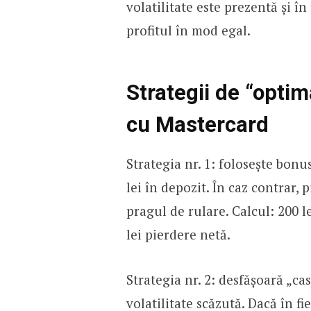
volatilitate este prezentă și în
profitul în mod egal.
Strategii de “optim
cu Mastercard
Strategia nr. 1: folosește bonu
lei în depozit. În caz contrar, 
pragul de rulare. Calcul: 200 lei
lei pierdere netă.
Strategia nr. 2: desfășoară „c
volatilitate scăzută. Dacă în 