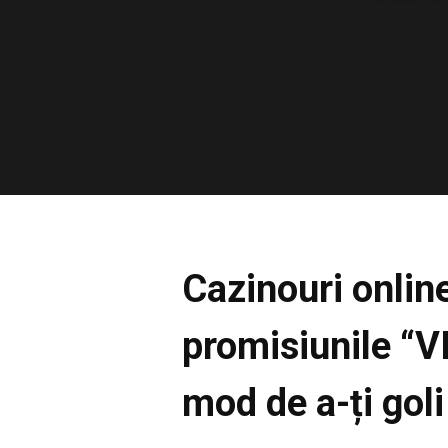
Cazinouri onlin
promisiunile “V
mod de a-ți goli