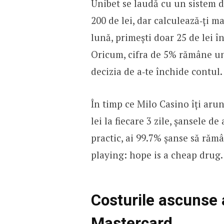
Unibet se laudă cu un sistem 
200 de lei, dar calculează‑ți m
lună, primești doar 25 de lei î
Oricum, cifra de 5% rămâne u
decizia de a‑te închide contul.
În timp ce Milo Casino îți aru
lei la fiecare 3 zile, șansele d
practic, ai 99.7% șanse să răm
playing: hope is a cheap drug.
Costurile ascunse a
Mastercard