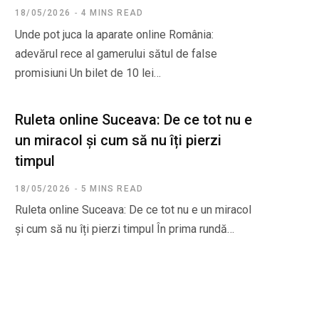
18/05/2026
4 MINS READ
Unde pot juca la aparate online România:
adevărul rece al gamerului sătul de false
promisiuni Un bilet de 10 lei…
Ruleta online Suceava: De ce tot nu e
un miracol și cum să nu îți pierzi
timpul
18/05/2026
5 MINS READ
Ruleta online Suceava: De ce tot nu e un miracol
și cum să nu îți pierzi timpul În prima rundă…