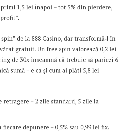
i primi 1,5 lei înapoi – tot 5% din pierdere,
profit”.
e spin” de la 888 Casino, dar transformă‑l în
vărat gratuit. Un free spin valorează 0,2 lei
ring de 30x înseamnă că trebuie să pariezi 6
ică sumă – e ca și cum ai plăti 5,8 lei
retragere – 2 zile standard, 5 zile la
fiecare depunere – 0,5% sau 0,99 lei fix.