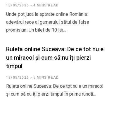
18/05/2026
4 MINS READ
Unde pot juca la aparate online România:
adevărul rece al gamerului sătul de false
promisiuni Un bilet de 10 lei…
Ruleta online Suceava: De ce tot nu e
un miracol și cum să nu îți pierzi
timpul
18/05/2026
5 MINS READ
Ruleta online Suceava: De ce tot nu e un miracol
și cum să nu îți pierzi timpul În prima rundă…