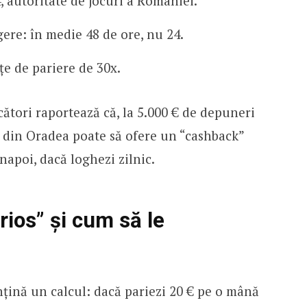
4, autoritate de jocuri a României.
ere: în medie 48 de ore, nu 24.
țe de pariere de 30x.
cători raportează că, la 5.000 € de depuneri
l din Oradea poate să ofere un “cashback”
napoi, dacă loghezi zilnic.
erios” și cum să le
nțină un calcul: dacă pariezi 20 € pe o mână