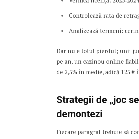
Verifică licența: 2023‑202
Controlează rata de retrag
Analizează termeni: cerin
Dar nu e totul pierdut; unii ju
pe an, un cazinou online fiabi
de 2,5% în medie, adică 125 € î
Strategii de „joc s
demontezi
Fiecare paragraf trebuie să co