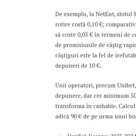
De exemplu, la NetEnt, slotul St
rotire costă 0,10 €; comparativ
să coste 0,03 € în termeni de c
de promisiunile de câștig rap
câștiguri este la fel de irefuta
depuneri de 10 €.
Unii operatori, precum Unibet
depunere, dar cer minimum 50 d
transforma în cashable. Calcul 
adică 90 € de pe urma unui bon