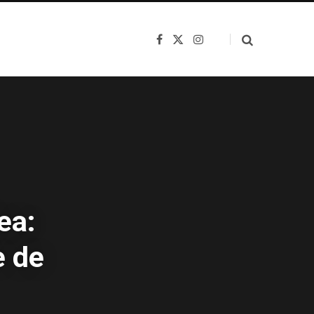
F
X
I
a
(
n
c
T
s
e
w
t
b
i
a
o
t
g
o
t
r
k
e
a
r
m
)
ea:
e de