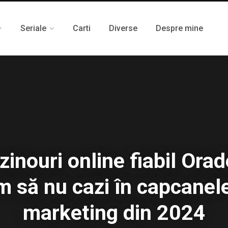
Seriale
Carti
Diverse
Despre mine
zinouri online fiabil Orad
 să nu cazi în capcanel
marketing din 2024