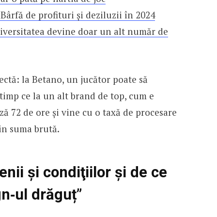
Bârfă de profituri și deziluzii în 2024
diversitatea devine doar un alt număr de
ctă: la Betano, un jucător poate să
 timp ce la un alt brand de top, cum e
ă 72 de ore și vine cu o taxă de procesare
din suma brută.
nii și condiţiilor și de ce
n‑ul drăguț”