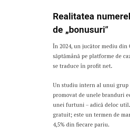
Realitatea numerelo
de „bonusuri”
În 2024, un jucător mediu din 
săptămână pe platforme de caz
se traduce în profit net.
Un studiu intern al unui grup 
promovat de unele branduri ec
unei furtuni – adică deloc util.
gratuit; este un termen de ma
4,5% din fiecare pariu.