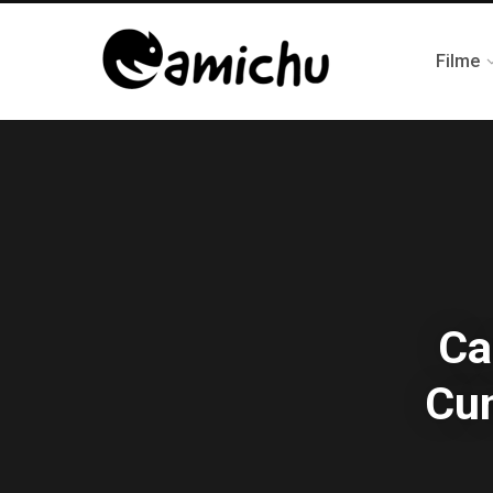
Filme
Ca
Cum