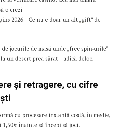
ă o crezi
pins 2026 – Ce nu e doar un alt „gift” de
de jocurile de masă unde „free spin‑urile”
 la un desert prea sărat – adică deloc.
re și retragere, cu cifre
ști
ormă cu procesare instantă costă, în medie,
 1,50 € înainte să începi să joci.