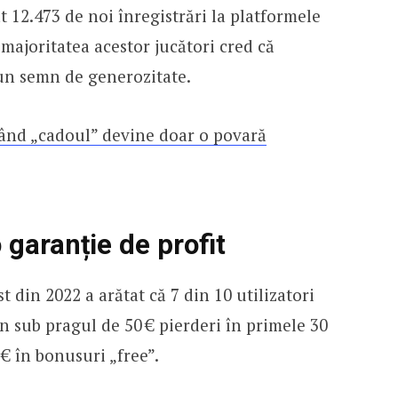
t 12.473 de noi înregistrări la platformele
 majoritatea acestor jucători cred că
 un semn de generozitate.
când „cadoul” devine doar o povară
 garanție de profit
t din 2022 a arătat că 7 din 10 utilizatori
 sub pragul de 50 € pierderi în primele 30
 € în bonusuri „free”.