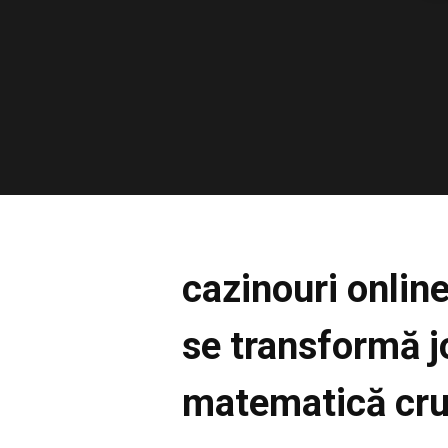
cazinouri onlin
se transformă j
matematică cr