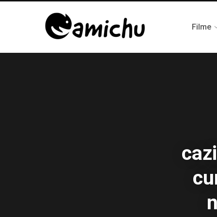
Filme
cazi
cu
n