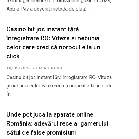
tehnologia întâlnește promisiunile goale În 2024,
Apple Pay a devenit metoda de plată…
Casino bit joc instant fără
înregistrare RO: Viteza și nebunia
celor care cred că norocul e la un
click
18/05/2026
4 MINS READ
Casino bit joc instant fără înregistrare RO: Viteza
și nebunia celor care cred că norocul e la un click
În…
Unde pot juca la aparate online
România: adevărul rece al gamerului
sătul de false promisiuni