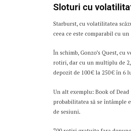
Sloturi cu volatilit
Starburst, cu volatilitatea scăzu
ceea ce este comparabil cu un j
În schimb, Gonzo’s Quest, cu vo
rotiri, dar cu un multiplu de 2
depozit de 100 € la 250 € în 6 l
Un alt exemplu: Book of Dead po
probabilitatea să se întâmple e
de sesiuni.
700 rotiri gratuite fara depun