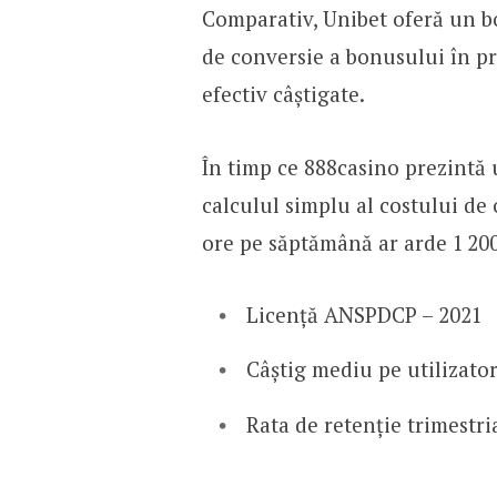
Comparativ, Unibet oferă un bo
de conversie a bonusului în pro
efectiv câștigate.
În timp ce 888casino prezintă
calculul simplu al costului de
ore pe săptămână ar arde 1 200
Licență ANSPDCP – 2021
Câștig mediu pe utilizator
Rata de retenție trimestri