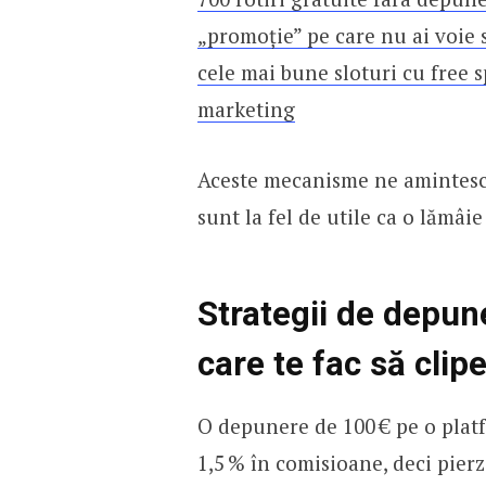
„promoție” pe care nu ai voie s
cele mai bune sloturi cu free s
marketing
Aceste mecanisme ne amintesc 
sunt la fel de utile ca o lămâie
Strategii de depune
care te fac să clipe
O depunere de 100 € pe o platf
1,5 % în comisioane, deci pierzi