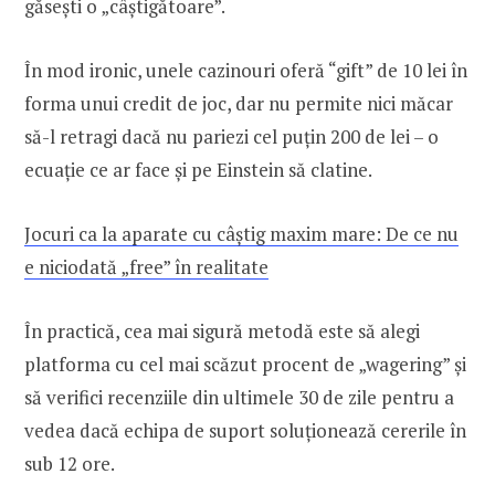
găsești o „câștigătoare”.
În mod ironic, unele cazinouri oferă “gift” de 10 lei în
forma unui credit de joc, dar nu permite nici măcar
să-l retragi dacă nu pariezi cel puțin 200 de lei – o
ecuație ce ar face și pe Einstein să clatine.
Jocuri ca la aparate cu câștig maxim mare: De ce nu
e niciodată „free” în realitate
În practică, cea mai sigură metodă este să alegi
platforma cu cel mai scăzut procent de „wagering” și
să verifici recenziile din ultimele 30 de zile pentru a
vedea dacă echipa de suport soluționează cererile în
sub 12 ore.