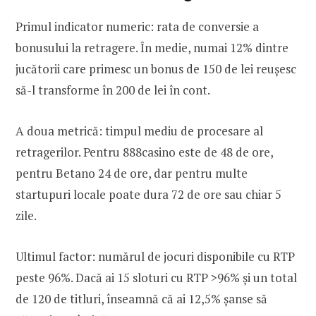
Primul indicator numeric: rata de conversie a
bonusului la retragere. În medie, numai 12% dintre
jucătorii care primesc un bonus de 150 de lei reușesc
să-l transforme în 200 de lei în cont.
A doua metrică: timpul mediu de procesare al
retragerilor. Pentru 888casino este de 48 de ore,
pentru Betano 24 de ore, dar pentru multe
startupuri locale poate dura 72 de ore sau chiar 5
zile.
Ultimul factor: numărul de jocuri disponibile cu RTP
peste 96%. Dacă ai 15 sloturi cu RTP >96% și un total
de 120 de titluri, înseamnă că ai 12,5% șanse să