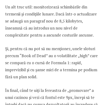
Un alt truc util: monitorizează schimbările din
termenii și condițiile lunare. Dacă într-o actualizare
se adaugă un paragraf nou de 8,5 kilobytes,
înseamnă că au introdus un nou nivel de
complexitate pentru a ascunde costurile ascunse.
Și, pentru că nu pot să nu menționez, unele sloturi
precum “Book of Dead” au o volatilitate „high” care
se compară cu o cursă de Formula 1: rapid,
imprevizibil și cu șanse mici de a termina pe podium
fără un plan solid.
În final, când te uiți la fereastra de „promovare” a
unui cazinou și vezi că fontul este 9px, începi să te
întrebi dacă nu cumva dezvoltatorii au încredere că