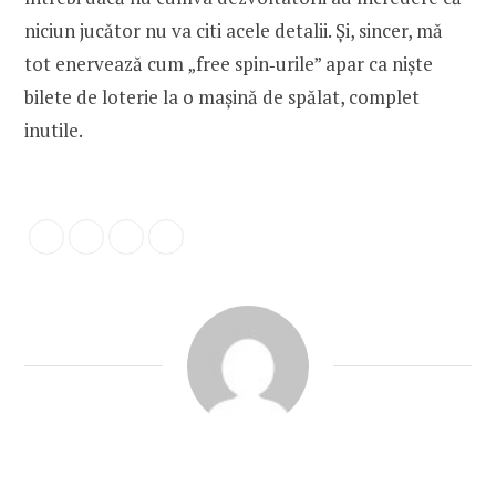
niciun jucător nu va citi acele detalii. Și, sincer, mă
tot enervează cum „free spin‑urile” apar ca niște
bilete de loterie la o mașină de spălat, complet
inutile.