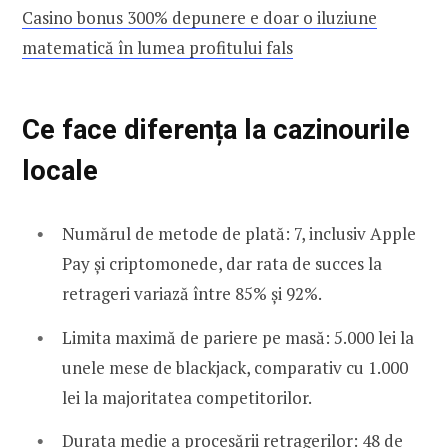
Casino bonus 300% depunere e doar o iluziune
matematică în lumea profitului fals
Ce face diferența la cazinourile
locale
Numărul de metode de plată: 7, inclusiv Apple
Pay și criptomonede, dar rata de succes la
retrageri variază între 85% și 92%.
Limita maximă de pariere pe masă: 5.000 lei la
unele mese de blackjack, comparativ cu 1.000
lei la majoritatea competitorilor.
Durata medie a procesării retragerilor: 48 de