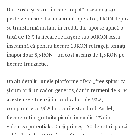
Dar există și cazuri în care „rapid” înseamnă sări
peste verificare. La un anumit operator, 1 RON depus
se transformă instant în credit, dar apoi se aplică o
taxă de 15% la fiecare retragere sub 50 RON. Asta
înseamnă că pentru fiecare 10 RON retrageți primiți
înapoi doar 8,5 RON – un cost ascuns de 1,5 RON pe
fiecare tranzacție.
Un alt detaliu: unele platforme oferă „free spins” ca
și cum ar fi un cadou generos, dar în termeni de RTP,
acestea se situează în jurul valorii de 92%,
comparativ cu 96% la jocurile standard. Astfel,
fiecare rotire gratuită pierde în medie 4% din
valoarea potențială. Dacă primești 50 de rotiri, pierzi