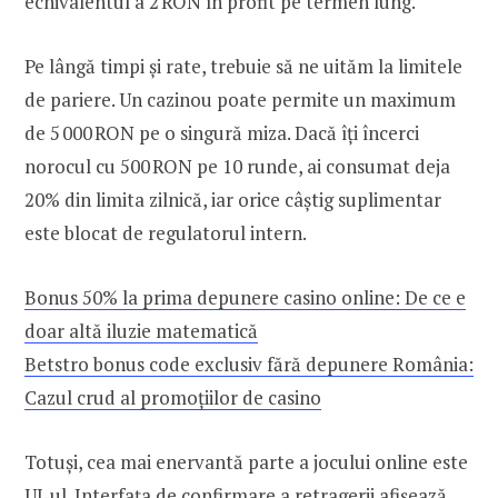
echivalentul a 2 RON în profit pe termen lung.
Pe lângă timpi și rate, trebuie să ne uităm la limitele
de pariere. Un cazinou poate permite un maximum
de 5 000 RON pe o singură miza. Dacă îți încerci
norocul cu 500 RON pe 10 runde, ai consumat deja
20% din limita zilnică, iar orice câștig suplimentar
este blocat de regulatorul intern.
Bonus 50% la prima depunere casino online: De ce e
doar altă iluzie matematică
Betstro bonus code exclusiv fără depunere România:
Cazul crud al promoțiilor de casino
Totuși, cea mai enervantă parte a jocului online este
UI‑ul. Interfața de confirmare a retragerii afișează