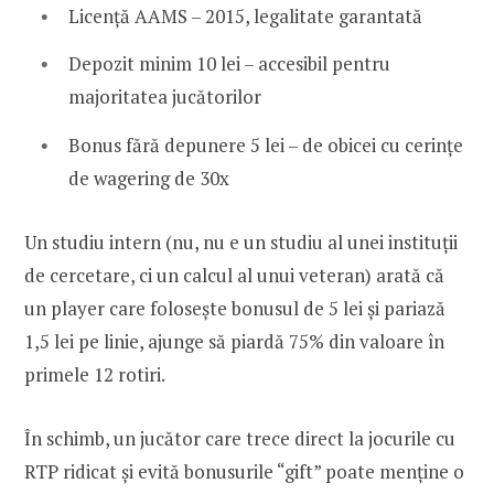
Licență AAMS – 2015, legalitate garantată
Depozit minim 10 lei – accesibil pentru
majoritatea jucătorilor
Bonus fără depunere 5 lei – de obicei cu cerințe
de wagering de 30x
Un studiu intern (nu, nu e un studiu al unei instituții
de cercetare, ci un calcul al unui veteran) arată că
un player care folosește bonusul de 5 lei și pariază
1,5 lei pe linie, ajunge să piardă 75% din valoare în
primele 12 rotiri.
În schimb, un jucător care trece direct la jocurile cu
RTP ridicat și evită bonusurile “gift” poate menține o