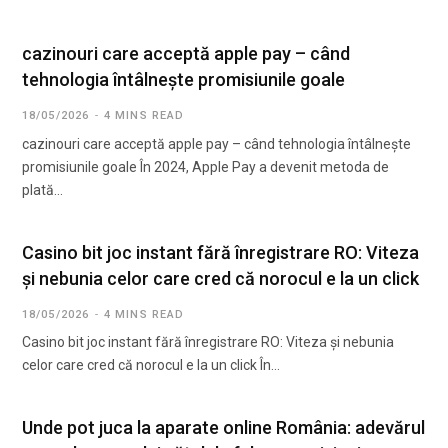
cazinouri care acceptă apple pay – când
tehnologia întâlnește promisiunile goale
18/05/2026
4 MINS READ
cazinouri care acceptă apple pay – când tehnologia întâlnește
promisiunile goale În 2024, Apple Pay a devenit metoda de
plată…
Casino bit joc instant fără înregistrare RO: Viteza
și nebunia celor care cred că norocul e la un click
18/05/2026
4 MINS READ
Casino bit joc instant fără înregistrare RO: Viteza și nebunia
celor care cred că norocul e la un click În…
Unde pot juca la aparate online România: adevărul