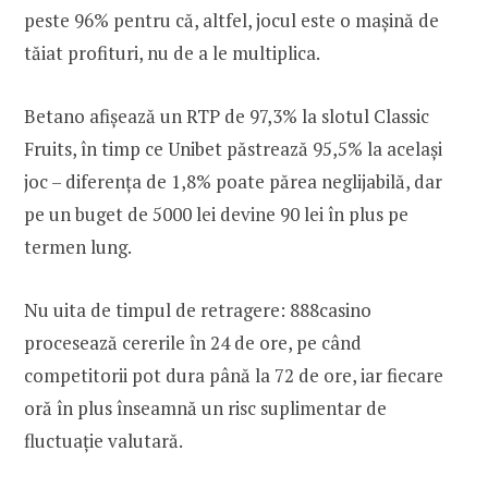
peste 96% pentru că, altfel, jocul este o mașină de
tăiat profituri, nu de a le multiplica.
Betano afișează un RTP de 97,3% la slotul Classic
Fruits, în timp ce Unibet păstrează 95,5% la același
joc – diferența de 1,8% poate părea neglijabilă, dar
pe un buget de 5000 lei devine 90 lei în plus pe
termen lung.
Nu uita de timpul de retragere: 888casino
procesează cererile în 24 de ore, pe când
competitorii pot dura până la 72 de ore, iar fiecare
oră în plus înseamnă un risc suplimentar de
fluctuație valutară.