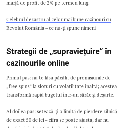
marjă de profit de 2% pe termen lung.
Celebrul dezastru al celor mai bune cazinouri cu
Revolut România – ce nu-ți spune nimeni
Strategii de „supraviețuire” în
cazinourile online
Primul pas: nu te lăsa păcălit de promisiunile de
„free spins” la sloturi cu volatilitate înaltă; acestea
transformă rapid bugetul într-un sărăc și deșarte.
Al doilea pas: setează-ți o limită de pierdere zilnică
de exact 50 de lei – cifra se poate ajusta, dar nu