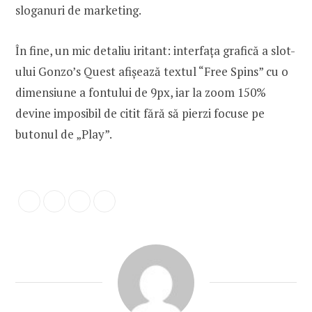
sloganuri de marketing.
În fine, un mic detaliu iritant: interfața grafică a slot-
ului Gonzo’s Quest afișează textul “Free Spins” cu o
dimensiune a fontului de 9px, iar la zoom 150%
devine imposibil de citit fără să pierzi focuse pe
butonul de „Play”.