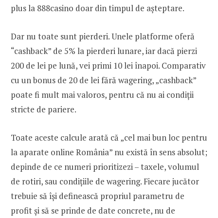
plus la 888casino doar din timpul de așteptare.
Dar nu toate sunt pierderi. Unele platforme oferă
“cashback” de 5% la pierderi lunare, iar dacă pierzi
200 de lei pe lună, vei primi 10 lei înapoi. Comparativ
cu un bonus de 20 de lei fără wagering, „cashback”
poate fi mult mai valoros, pentru că nu ai condiții
stricte de pariere.
Toate aceste calcule arată că „cel mai bun loc pentru
la aparate online România” nu există în sens absolut;
depinde de ce numeri prioritizezi – taxele, volumul
de rotiri, sau condițiile de wagering. Fiecare jucător
trebuie să își definească propriul parametru de
profit și să se prinde de date concrete, nu de