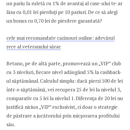
un pariu la ruletă cu 1% de avantaj al case-ului te-ar
lăsa cu 0,01 lei pierduți pe 10 pariuri. De ce să alegi
un bonus cu 0,70 lei de pierdere garantată?
cele mai recomandate cazinouri online: adevărul
rece al veteranului sărac
Betano, pe de altă parte, promovează un „VIP” club
cu 3 niveluri, fiecare nivel adăugând 5% la cashback-
ul săptămânal. Calculul simplu: dacă pierzi 500 de lei
într-o săptămână, vei recupera 25 de lei la nivelul 3,
comparativ cu 5 lei la nivelul 1. Diferența de 20 lei nu
justifică niciun „VIP” exclusivist, ci doar o strategie
de păstrare a jucătorului prin micșorarea profitului
său.