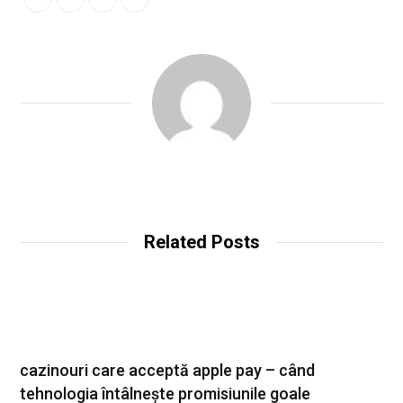
Related Posts
cazinouri care acceptă apple pay – când
tehnologia întâlnește promisiunile goale