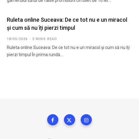
gamerului sătul de false promisiuni Un bilet de 10 lei…
Ruleta online Suceava: De ce tot nu e un miracol
și cum să nu îți pierzi timpul
18/05/2026
5 MINS READ
Ruleta online Suceava: De ce tot nu e un miracol și cum să nu îți
pierzi timpul În prima rundă…