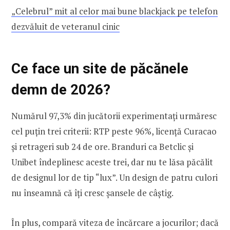
„Celebrul” mit al celor mai bune blackjack pe telefon
dezvăluit de veteranul cinic
Ce face un site de păcănele
demn de 2026?
Numărul 97,3% din jucătorii experimentați urmăresc
cel puțin trei criterii: RTP peste 96%, licență Curacao
și retrageri sub 24 de ore. Branduri ca Betclic și
Unibet îndeplinesc aceste trei, dar nu te lăsa păcălit
de designul lor de tip “lux”. Un design de patru culori
nu înseamnă că îți cresc șansele de câștig.
În plus, compară viteza de încărcare a jocurilor; dacă