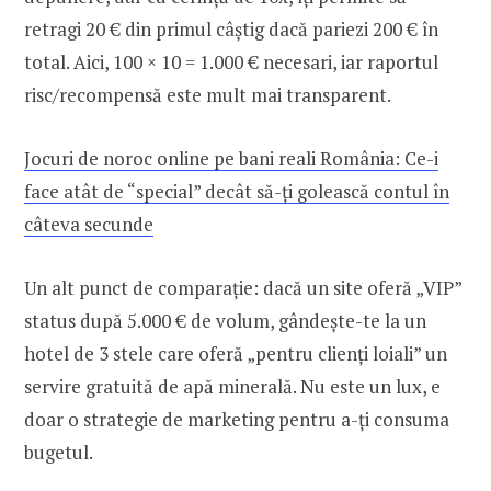
retragi 20 € din primul câștig dacă pariezi 200 € în
total. Aici, 100 × 10 = 1.000 € necesari, iar raportul
risc/recompensă este mult mai transparent.
Jocuri de noroc online pe bani reali România: Ce-i
face atât de “special” decât să-ți golească contul în
câteva secunde
Un alt punct de comparație: dacă un site oferă „VIP”
status după 5.000 € de volum, gândește-te la un
hotel de 3 stele care oferă „pentru clienți loiali” un
servire gratuită de apă minerală. Nu este un lux, e
doar o strategie de marketing pentru a-ți consuma
bugetul.