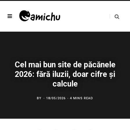
Cel mai bun site de păcănele
2026: fără iluzii, doar cifre și
calcule
BY
18/05/2026
4 MINS READ