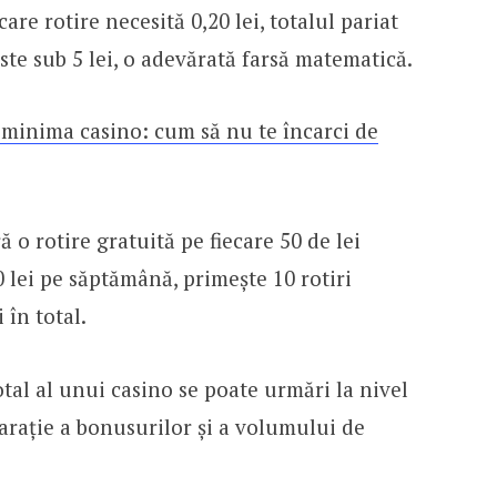
are rotire necesită 0,20 lei, totalul pariat
 este sub 5 lei, o adevărată farsă matematică.
 minima casino: cum să nu te încarci de
ă o rotire gratuită pe fiecare 50 de lei
00 lei pe săptămână, primește 10 rotiri
 în total.
otal al unui casino se poate urmări la nivel
arație a bonusurilor și a volumului de