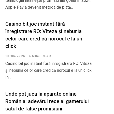
tehnologia întâlnește promisiunile goale În 2024,
Apple Pay a devenit metoda de plată…
Casino bit joc instant fără
înregistrare RO: Viteza și nebunia
celor care cred că norocul e la un
click
18/05/2026
4 MINS READ
Casino bit joc instant fără înregistrare RO: Viteza
și nebunia celor care cred că norocul e la un click
În…
Unde pot juca la aparate online
România: adevărul rece al gamerului
sătul de false promisiuni