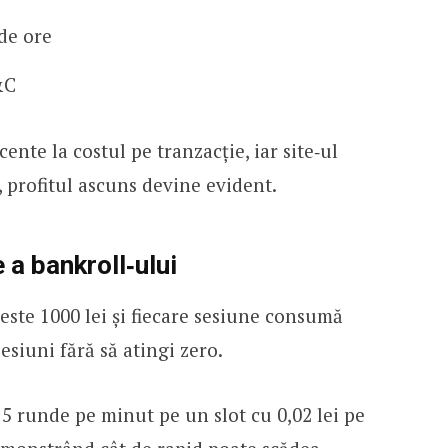
de ore
&C
ente la costul pe tranzacție, iar site‑ul
, profitul ascuns devine evident.
 a bankroll‑ului
este 1000 lei și fiecare sesiune consumă
esiuni fără să atingi zero.
 5 runde pe minut pe un slot cu 0,02 lei pe