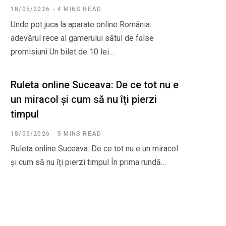
18/05/2026
4 MINS READ
Unde pot juca la aparate online România:
adevărul rece al gamerului sătul de false
promisiuni Un bilet de 10 lei…
Ruleta online Suceava: De ce tot nu e
un miracol și cum să nu îți pierzi
timpul
18/05/2026
5 MINS READ
Ruleta online Suceava: De ce tot nu e un miracol
și cum să nu îți pierzi timpul În prima rundă…