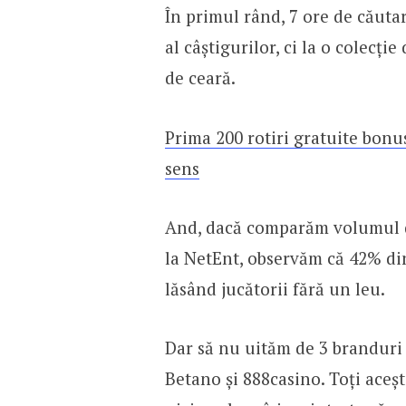
În primul rând, 7 ore de căuta
al câștigurilor, ci la o colecți
de ceară.
Prima 200 rotiri gratuite bonu
sens
And, dacă comparăm volumul de
la NetEnt, observăm că 42% din
lăsând jucătorii fără un leu.
Dar să nu uităm de 3 branduri 
Betano și 888casino. Toți acești