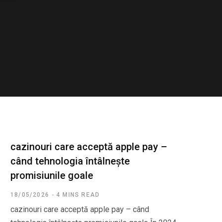
cazinouri care acceptă apple pay –
când tehnologia întâlnește
promisiunile goale
18/05/2026
4 MINS READ
cazinouri care acceptă apple pay – când