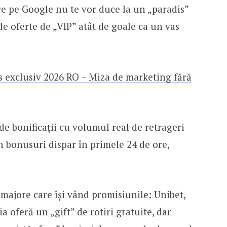
re pe Google nu te vor duce la un „paradis”
e de oferte de „VIP” atât de goale ca un vas
s exclusiv 2026 RO – Miza de marketing fără
 bonificații cu volumul real de retrageri
 bonusuri dispar în primele 24 de ore,
majore care își vând promisiunile: Unibet,
a oferă un „gift” de rotiri gratuite, dar