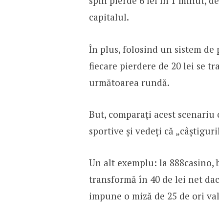
spin pierde 6 lei în 1 minut, 
capitalul.
În plus, folosind un sistem de 
fiecare pierdere de 20 lei se t
următoarea rundă.
But, comparați acest scenariu 
sportive și vedeți că „câștigu
Un alt exemplu: la 888casino, 
transformă în 40 de lei net dac
impune o miză de 25 de ori val