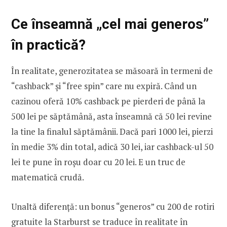
Ce înseamnă „cel mai generos”
în practică?
În realitate, generozitatea se măsoară în termeni de
“cashback” și “free spin” care nu expiră. Când un
cazinou oferă 10% cashback pe pierderi de până la
500 lei pe săptămână, asta înseamnă că 50 lei revine
la tine la finalul săptămânii. Dacă pari 1000 lei, pierzi
în medie 3% din total, adică 30 lei, iar cashback-ul 50
lei te pune în roșu doar cu 20 lei. E un truc de
matematică crudă.
Unaltă diferență: un bonus “generos” cu 200 de rotiri
gratuite la Starburst se traduce în realitate în