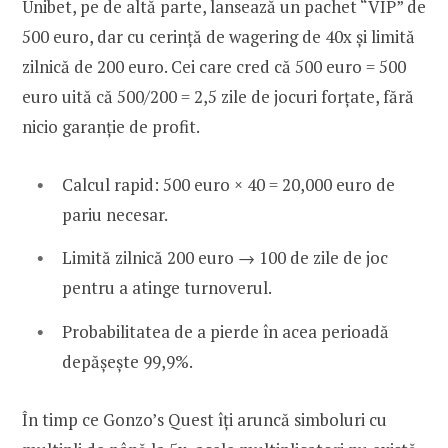
Unibet, pe de altă parte, lansează un pachet “VIP” de
500 euro, dar cu cerință de wagering de 40x și limită
zilnică de 200 euro. Cei care cred că 500 euro = 500
euro uită că 500/200 = 2,5 zile de jocuri forțate, fără
nicio garanție de profit.
Calcul rapid: 500 euro × 40 = 20,000 euro de
pariu necesar.
Limită zilnică 200 euro → 100 de zile de joc
pentru a atinge turnoverul.
Probabilitatea de a pierde în acea perioadă
depășește 99,9%.
În timp ce Gonzo’s Quest îți aruncă simboluri cu