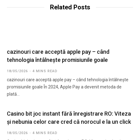
Related Posts
cazinouri care acceptă apple pay – când
tehnologia întâlnește promisiunile goale
18/05/2026
4 MINS READ
cazinouri care acceptă apple pay – când tehnologia întâlnește
promisiunile goale În 2024, Apple Pay a devenit metoda de
plată…
Casino bit joc instant fără înregistrare RO: Viteza
și nebunia celor care cred că norocul e la un click
18/05/2026
4 MINS READ