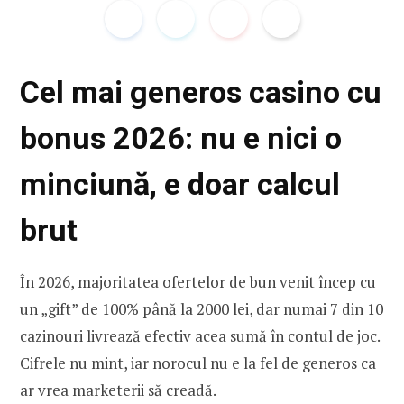
Cel mai generos casino cu
bonus 2026: nu e nici o
minciună, e doar calcul
brut
În 2026, majoritatea ofertelor de bun venit încep cu
un „gift” de 100% până la 2000 lei, dar numai 7 din 10
cazinouri livrează efectiv acea sumă în contul de joc.
Cifrele nu mint, iar norocul nu e la fel de generos ca
ar vrea marketerii să creadă.