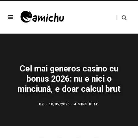
Cel mai generos casino cu
bonus 2026: nu e nici o
minciună, e doar calcul brut
BY
18/05/2026
4 MINS READ