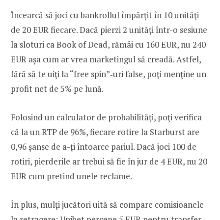
Încearcă să joci cu bankrollul împărțit în 10 unităţi
de 20 EUR fiecare. Dacă pierzi 2 unităţi într-o sesiune
la sloturi ca Book of Dead, rămâi cu 160 EUR, nu 240
EUR așa cum ar vrea marketingul să creadă. Astfel,
fără să te uiţi la “free spin”‑uri false, poţi menţine un
profit net de 5% pe lună.
Folosind un calculator de probabilităţi, poţi verifica
că la un RTP de 96%, fiecare rotire la Starburst are
0,96 șanse de a-ți întoarce pariul. Dacă joci 100 de
rotiri, pierderile ar trebui să fie în jur de 4 EUR, nu 20
EUR cum pretind unele reclame.
În plus, mulţi jucători uită să compare comisioanele
la retragere: Unibet percepe 5 EUR pentru transfer