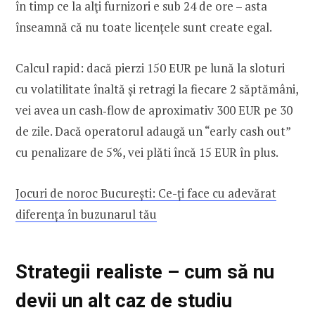
în timp ce la alţi furnizori e sub 24 de ore – asta
înseamnă că nu toate licențele sunt create egal.
Calcul rapid: dacă pierzi 150 EUR pe lună la sloturi
cu volatilitate înaltă și retragi la fiecare 2 săptămâni,
vei avea un cash‑flow de aproximativ 300 EUR pe 30
de zile. Dacă operatorul adaugă un “early cash out”
cu penalizare de 5%, vei plăti încă 15 EUR în plus.
Jocuri de noroc București: Ce-ți face cu adevărat
diferența în buzunarul tău
Strategii realiste – cum să nu
devii un alt caz de studiu