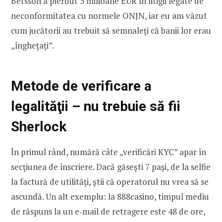
Betsson a pierdut 3 milioane EUR în litigii legate de
neconformitatea cu normele ONJN, iar eu am văzut
cum jucătorii au trebuit să semnaleţi că banii lor erau
„înghețați”.
Metode de verificare a
legalităţii – nu trebuie să fii
Sherlock
În primul rând, numără câte „verificări KYC” apar în
secţiunea de înscriere. Dacă găseşti 7 pași, de la selfie
la factură de utilităţi, ştii că operatorul nu vrea să se
ascundă. Un alt exemplu: la 888casino, timpul mediu
de răspuns la un e‑mail de retragere este 48 de ore,