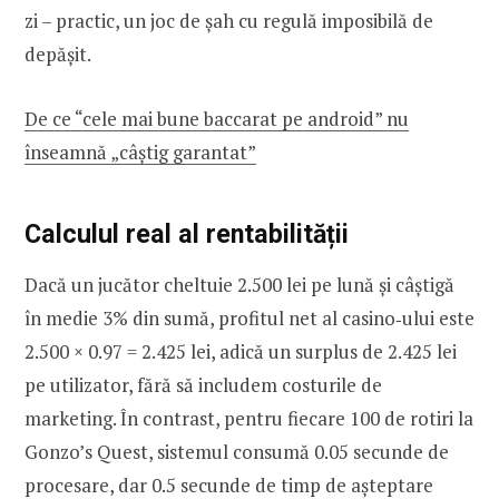
zi – practic, un joc de șah cu regulă imposibilă de
depășit.
De ce “cele mai bune baccarat pe android” nu
înseamnă „câștig garantat”
Calculul real al rentabilității
Dacă un jucător cheltuie 2.500 lei pe lună și câștigă
în medie 3% din sumă, profitul net al casino‑ului este
2.500 × 0.97 = 2.425 lei, adică un surplus de 2.425 lei
pe utilizator, fără să includem costurile de
marketing. În contrast, pentru fiecare 100 de rotiri la
Gonzo’s Quest, sistemul consumă 0.05 secunde de
procesare, dar 0.5 secunde de timp de așteptare