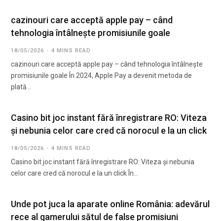
cazinouri care acceptă apple pay – când
tehnologia întâlnește promisiunile goale
18/05/2026
4 MINS READ
cazinouri care acceptă apple pay – când tehnologia întâlnește
promisiunile goale În 2024, Apple Pay a devenit metoda de
plată…
Casino bit joc instant fără înregistrare RO: Viteza
și nebunia celor care cred că norocul e la un click
18/05/2026
4 MINS READ
Casino bit joc instant fără înregistrare RO: Viteza și nebunia
celor care cred că norocul e la un click În…
Unde pot juca la aparate online România: adevărul
rece al gamerului sătul de false promisiuni