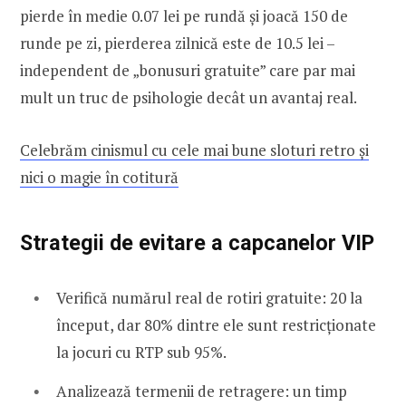
pierde în medie 0.07 lei pe rundă și joacă 150 de
runde pe zi, pierderea zilnică este de 10.5 lei –
independent de „bonusuri gratuite” care par mai
mult un truc de psihologie decât un avantaj real.
Celebrăm cinismul cu cele mai bune sloturi retro și
nici o magie în cotitură
Strategii de evitare a capcanelor VIP
Verifică numărul real de rotiri gratuite: 20 la
început, dar 80% dintre ele sunt restricționate
la jocuri cu RTP sub 95%.
Analizează termenii de retragere: un timp