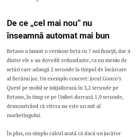
De ce „cel mai nou” nu
înseamnă automat mai bun
Betano a lansat o versiune beta cu 7 noi funcții, dar 4
dintre ele s-au dovedit redundante, ca un meniu de
setări care adaugă 2 secunde la timpul de încărcare
al fiecărui joc. Un exemplu concret: jocul Gonzo’s
Quest pe mobil se inițializează în 3,2 secunde pe
Betano, în timp ce pe Unibet durează 1,9 secunde,
demonstrând că viteza nu este un mit al
marketingului.
În plus, un simplu calcul arată că dacă un jucător