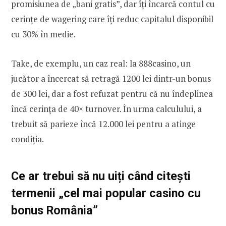
promisiunea de „bani gratis”, dar îți încarcă contul cu
cerințe de wagering care îți reduc capitalul disponibil
cu 30% în medie.
Take, de exemplu, un caz real: la 888casino, un
jucător a încercat să retragă 1200 lei dintr-un bonus
de 300 lei, dar a fost refuzat pentru că nu îndeplinea
încă cerința de 40× turnover. În urma calculului, a
trebuit să parieze încă 12.000 lei pentru a atinge
condiția.
Ce ar trebui să nu uiți când citești
termenii „cel mai popular casino cu
bonus România”