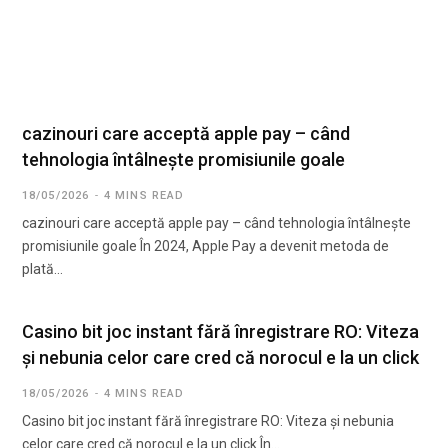
cazinouri care acceptă apple pay – când
tehnologia întâlnește promisiunile goale
18/05/2026
4 MINS READ
cazinouri care acceptă apple pay – când tehnologia întâlnește
promisiunile goale În 2024, Apple Pay a devenit metoda de
plată…
Casino bit joc instant fără înregistrare RO: Viteza
și nebunia celor care cred că norocul e la un click
18/05/2026
4 MINS READ
Casino bit joc instant fără înregistrare RO: Viteza și nebunia
celor care cred că norocul e la un click În…