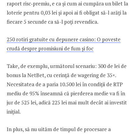
raport risc‑premiu, e ca și cum ai cumpăra un bilet la
loterie pentru 0,03 lei și apoi ai fi obligat să-l arăți la
fiecare 5 secunde ca să-l poți revendica.
250 rotiri gratuite cu depunere casino: O poveste
crudă despre promisiuni de fum și foc
Take, de exemplu, următorul scenariu: 300 de lei de
bonus la NetBet, cu cerință de wagering de 35×.
Necesitatea de a paria 10.500 lei în condiții de RTP
mediu de 95% înseamnă că pierderea medie va fi în
jur de 525 lei, adică 225 lei mai mult decât ai investit
inițial.
In plus, să nu uităm de timpul de procesare a