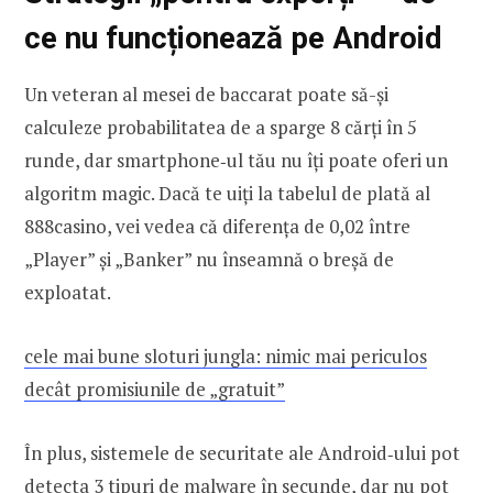
ce nu funcționează pe Android
Un veteran al mesei de baccarat poate să-și
calculeze probabilitatea de a sparge 8 cărți în 5
runde, dar smartphone‑ul tău nu îți poate oferi un
algoritm magic. Dacă te uiți la tabelul de plată al
888casino, vei vedea că diferența de 0,02 între
„Player” și „Banker” nu înseamnă o breșă de
exploatat.
cele mai bune sloturi jungla: nimic mai periculos
decât promisiunile de „gratuit”
În plus, sistemele de securitate ale Android‑ului pot
detecta 3 tipuri de malware în secunde, dar nu pot