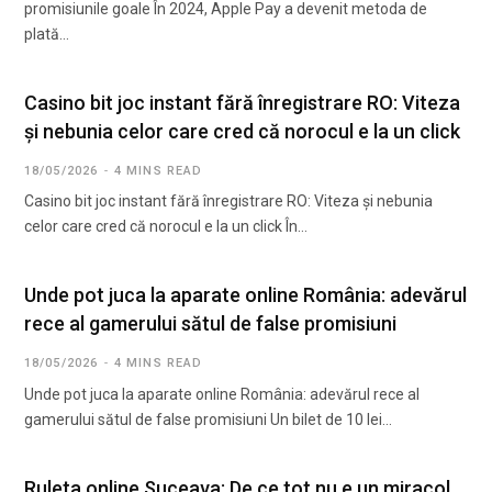
promisiunile goale În 2024, Apple Pay a devenit metoda de
plată…
Casino bit joc instant fără înregistrare RO: Viteza
și nebunia celor care cred că norocul e la un click
18/05/2026
4 MINS READ
Casino bit joc instant fără înregistrare RO: Viteza și nebunia
celor care cred că norocul e la un click În…
Unde pot juca la aparate online România: adevărul
rece al gamerului sătul de false promisiuni
18/05/2026
4 MINS READ
Unde pot juca la aparate online România: adevărul rece al
gamerului sătul de false promisiuni Un bilet de 10 lei…
Ruleta online Suceava: De ce tot nu e un miracol