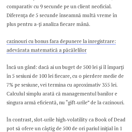
comparativ cu 9 secunde pe un client neoficial.
Diferența de 5 secunde înseamnă multă vreme în
plus pentru a-ți analiza fiecare mână.
cazinouri cu bonus fara depunere la inregistrare:
adevărata matematică a păcălelilor
Încă un gând: dacă ai un buget de 500 lei și îl împarți
în 5 sesiuni de 100 lei fiecare, cu o pierdere medie de
7% pe sesiune, vei termina cu aproximativ 355 lei.
Calculul simplu arată că managementul banilor e
singura armă eficientă, nu “gift‑urile” de la cazinouri.
În contrast, slot‑urile high‑volatility ca Book of Dead
pot să ofere un câștig de 500 de ori pariul inițial în 1