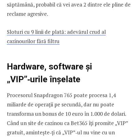
săptămână, probabil că vei avea 2 dintre ele pline de
reclame agresive.
Sloturi cu 9 linii de plată: adevărul crud al
cazinourilor fără filtru
Hardware, software și
„VIP”‑urile înșelate
Procesorul Snapdragon 765 poate procesa 1,4
miliarde de operații pe secundă, dar nu poate
transforma un bonus de 10 euro în 1.000 de dolari.
Când un site de cazinou ca Bet365 îți promite „VIP”
gratuit, amintește‑ți că „VIP”‑ul nu vine cu un