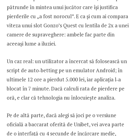
pătrunde în mintea unui jucător care își justifica
pierderile cu „a fost norocul”. E ca și cum ai compara
viteza unui slot Gonzo’s Quest cu lentila de 2x a unei
camere de supraveghere: ambele fac parte din
aceeași lume a iluziei.
Un caz real: un utilizator a încercat să folosească un
script de auto‑betting pe un emulator Android; în
ultimele 12 ore a pierdut 5.000 lei, iar aplicația l‑a
blocat în 7 minute. Dacă calculi rata de pierdere pe
oră, e clar că tehnologia nu înlocuiește analiza.
Pe de altă parte, dacă alegi să joci pe o versiune
oficială a baccarat oferită de Unibet, vei avea parte
de o interfață cu 4 secunde de încărcare medie,