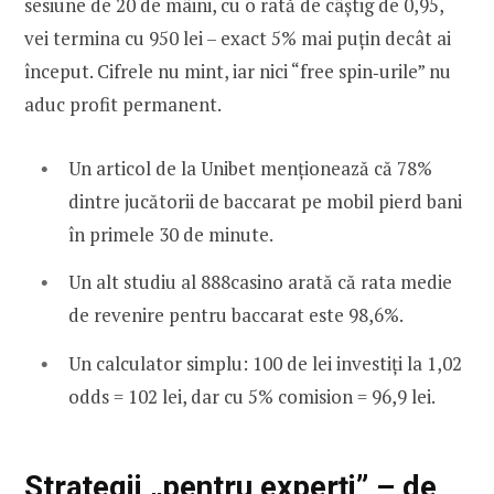
sesiune de 20 de mâini, cu o rată de câștig de 0,95,
vei termina cu 950 lei – exact 5% mai puțin decât ai
început. Cifrele nu mint, iar nici “free spin‑urile” nu
aduc profit permanent.
Un articol de la Unibet menționează că 78%
dintre jucătorii de baccarat pe mobil pierd bani
în primele 30 de minute.
Un alt studiu al 888casino arată că rata medie
de revenire pentru baccarat este 98,6%.
Un calculator simplu: 100 de lei investiți la 1,02
odds = 102 lei, dar cu 5% comision = 96,9 lei.
Strategii „pentru experți” – de