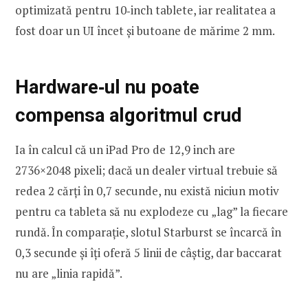
optimizată pentru 10‑inch tablete, iar realitatea a
fost doar un UI încet și butoane de mărime 2 mm.
Hardware‑ul nu poate
compensa algoritmul crud
Ia în calcul că un iPad Pro de 12,9 inch are
2736×2048 pixeli; dacă un dealer virtual trebuie să
redea 2 cărți în 0,7 secunde, nu există niciun motiv
pentru ca tableta să nu explodeze cu „lag” la fiecare
rundă. În comparație, slotul Starburst se încarcă în
0,3 secunde și îți oferă 5 linii de câștig, dar baccarat
nu are „linia rapidă”.