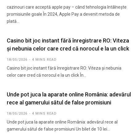
cazinouri care acceptă apple pay – când tehnologia întâlnește
promisiunile goale În 2024, Apple Pay a devenit metoda de
plată…
Casino bit joc instant fără înregistrare RO: Viteza
și nebunia celor care cred că norocul e la un click
18/05/2026
4 MINS READ
Casino bit joc instant fără înregistrare RO: Viteza și nebunia
celor care cred că norocul e la un click În…
Unde pot juca la aparate online România: adevărul
rece al gamerului sătul de false promisiuni
18/05/2026
4 MINS READ
Unde pot juca la aparate online România: adevărul rece al
gamerului sătul de false promisiuni Un bilet de 10 lei…