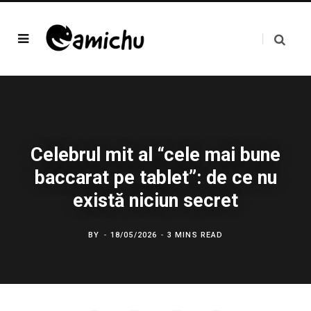
Celebrul mit al “cele mai bune
baccarat pe tablet”: de ce nu
există niciun secret
BY
18/05/2026
3 MINS READ