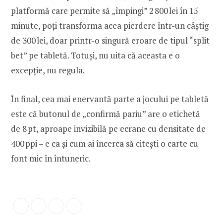
platformă care permite să „împingi” 2 800 lei în 15
minute, poți transforma acea pierdere într-un câștig
de 300 lei, doar printr-o singură eroare de tipul “split
bet” pe tabletă. Totuși, nu uita că aceasta e o
excepție, nu regula.
În final, cea mai enervantă parte a jocului pe tabletă
este că butonul de „confirmă pariu” are o etichetă
de 8 pt, aproape invizibilă pe ecrane cu densitate de
400 ppi – e ca și cum ai încerca să citești o carte cu
font mic în întuneric.