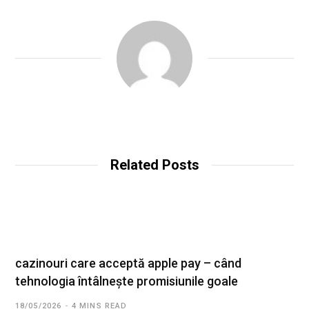
Related Posts
cazinouri care acceptă apple pay – când
tehnologia întâlnește promisiunile goale
18/05/2026
4 MINS READ