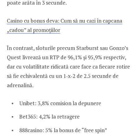
poate arăta în 3 secunde.
Casino cu bonus deva: Cum să nu cazi în capcana
„cadou” al promoțiilor
În contrast, sloturile precum Starburst sau Gonzo’s
Quest livrează un RTP de 96,1% și 95,9% respectiv,
dar cu volatilitate ridicată care face ca fiecare rotire
să fie echivalentă cu un 1‑x‑2 de 2.5 secunde de
adrenalină.
Unibet: 3,8% comision la depunere
Bet365: 4,2% la retragere
888casino: 5% la bonus de “free spin”