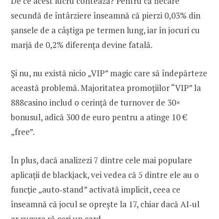
De ce acest lucru contează? Pentru că fiecare
secundă de întârziere înseamnă că pierzi 0,03% din
șansele de a câștiga pe termen lung, iar în jocuri cu
marjă de 0,2% diferența devine fatală.
Și nu, nu există nicio „VIP” magic care să îndepărteze
această problemă. Majoritatea promoțiilor “VIP” la
888casino includ o cerință de turnover de 30×
bonusul, adică 300 de euro pentru a atinge 10 €
„free”.
În plus, dacă analizezi 7 dintre cele mai populare
aplicații de blackjack, vei vedea că 5 dintre ele au o
funcție „auto‑stand” activată implicit, ceea ce
înseamnă că jocul se oprește la 17, chiar dacă AI‑ul
ar sugera să ceri un card.