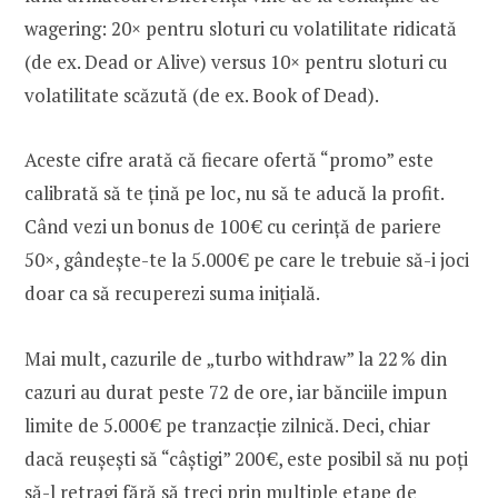
wagering: 20× pentru sloturi cu volatilitate ridicată
(de ex. Dead or Alive) versus 10× pentru sloturi cu
volatilitate scăzută (de ex. Book of Dead).
Aceste cifre arată că fiecare ofertă “promo” este
calibrată să te țină pe loc, nu să te aducă la profit.
Când vezi un bonus de 100 € cu cerință de pariere
50×, gândește-te la 5.000 € pe care le trebuie să-i joci
doar ca să recuperezi suma inițială.
Mai mult, cazurile de „turbo withdraw” la 22 % din
cazuri au durat peste 72 de ore, iar bănciile impun
limite de 5.000 € pe tranzacție zilnică. Deci, chiar
dacă reușești să “câștigi” 200 €, este posibil să nu poți
să-l retragi fără să treci prin multiple etape de