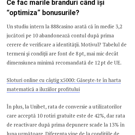
Ce fac marile branduri când își
“optimiza” bonusurile?
Un studiu intern la 888casino arată că în medie 3,2
jucători pe 10 abandonează contul după prima
cerere de verificare a identității. Motivul? Tabelul de
termeni și condiții are font de 8 pt, mai mic decât
dimensiunea minimă recomandată de 12 pt de UE.
Sloturi online cu câștig x5000: Găsește‑te în harta
matematică a iluziilor profitului
În plus, la Unibet, rata de conversie a utilizatorilor
care acceptă 10 rotiri gratuite este de 42%, dar rata
de reactivare după prima depunere scade la 13% în
luna următoare. Diferența vine de la condițiile de