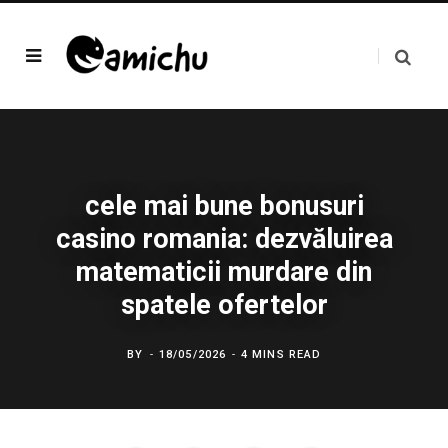
cele mai bune bonusuri
casino romania: dezvăluirea
matematicii murdare din
spatele ofertelor
BY
18/05/2026
4 MINS READ