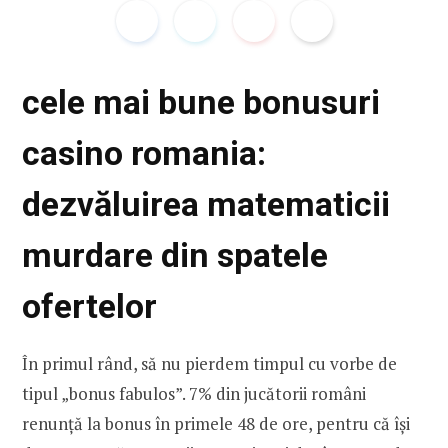
cele mai bune bonusuri
casino romania:
dezvăluirea matematicii
murdare din spatele
ofertelor
În primul rând, să nu pierdem timpul cu vorbe de
tipul „bonus fabulos”. 7% din jucătorii români
renunță la bonus în primele 48 de ore, pentru că își