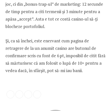
joc, ci din „bonus‑trap‑ul” de marketing: 12 secunde
de timp pentru a citi termenii și 3 minute pentru a
apăsa „accept”. Asta e tot ce costă casino‑ul să-ți
blocheze portofoliul.
Și, ca să închei, este enervant cum pagina de
retragere de la un anumit casino are butonul de
confirmare scris cu font de 6 pt, imposibil de citit fără
să mărturisesc că am folosit o lupă de 10× pentru a
vedea dacă, în sfârșit, pot să-mi iau banii.