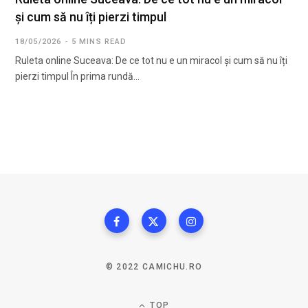
și cum să nu îți pierzi timpul
18/05/2026
5 MINS READ
Ruleta online Suceava: De ce tot nu e un miracol și cum să nu îți
pierzi timpul În prima rundă…
© 2022 CAMICHU.RO
TOP