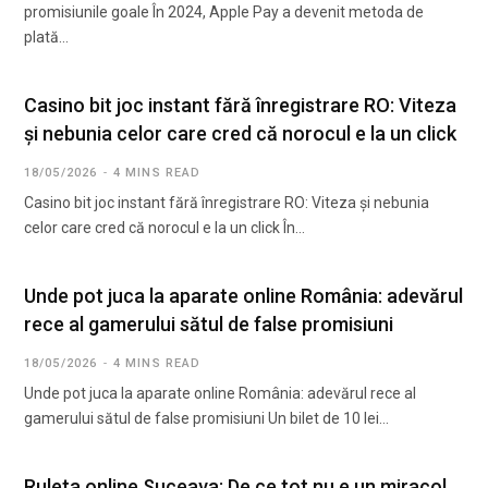
promisiunile goale În 2024, Apple Pay a devenit metoda de
plată…
Casino bit joc instant fără înregistrare RO: Viteza
și nebunia celor care cred că norocul e la un click
18/05/2026
4 MINS READ
Casino bit joc instant fără înregistrare RO: Viteza și nebunia
celor care cred că norocul e la un click În…
Unde pot juca la aparate online România: adevărul
rece al gamerului sătul de false promisiuni
18/05/2026
4 MINS READ
Unde pot juca la aparate online România: adevărul rece al
gamerului sătul de false promisiuni Un bilet de 10 lei…
Ruleta online Suceava: De ce tot nu e un miracol