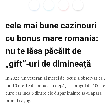
cele mai bune cazinouri
cu bonus mare romania:
nu te lăsa păcălit de
„gift”‑uri de dimineață
În 2023, un veteran al mesei de jocuri a observat că 7
din 10 oferte de bonus nu depășesc pragul de 100 de
euro, iar încă 3 dintre ele dispar înainte să-ți apară
primul câștig.