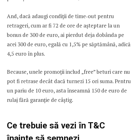
And, dacă adaugi condiții de time‑out pentru
retrageri, cum ar fi 72 de ore de așteptare la un
bonus de 300 de euro, ai pierdut deja dobânda pe
acei 300 de euro, egală cu 1,5% pe săptămână, adică
4,5 euro în plus.
Because, unele promoții includ „free” beturi care nu
pot fi retrase decât dacă turnezi 15 ori suma. Pentru
un pariu de 10 euro, asta înseamnă 150 de euro de
rulaj fără garanție de câștig.
Ce trebuie să vezi în T&C
înainte să semnezi