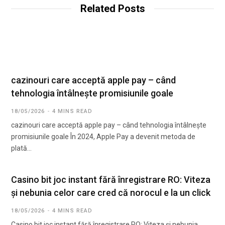
Related Posts
cazinouri care acceptă apple pay – când
tehnologia întâlnește promisiunile goale
18/05/2026
4 MINS READ
cazinouri care acceptă apple pay – când tehnologia întâlnește
promisiunile goale În 2024, Apple Pay a devenit metoda de
plată…
Casino bit joc instant fără înregistrare RO: Viteza
și nebunia celor care cred că norocul e la un click
18/05/2026
4 MINS READ
Casino bit joc instant fără înregistrare RO: Viteza și nebunia