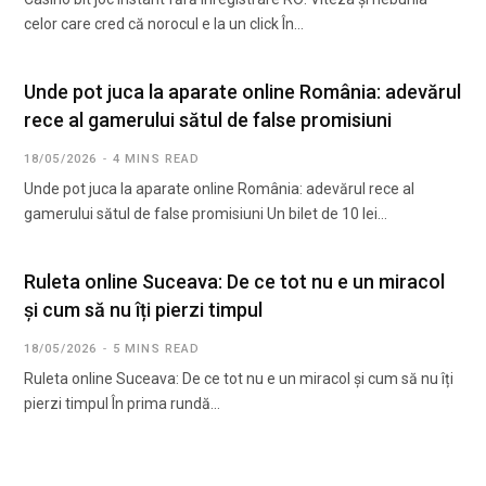
celor care cred că norocul e la un click În…
Unde pot juca la aparate online România: adevărul
rece al gamerului sătul de false promisiuni
18/05/2026
4 MINS READ
Unde pot juca la aparate online România: adevărul rece al
gamerului sătul de false promisiuni Un bilet de 10 lei…
Ruleta online Suceava: De ce tot nu e un miracol
și cum să nu îți pierzi timpul
18/05/2026
5 MINS READ
Ruleta online Suceava: De ce tot nu e un miracol și cum să nu îți
pierzi timpul În prima rundă…