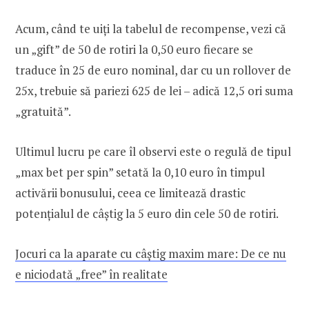
Acum, când te uiți la tabelul de recompense, vezi că
un „gift” de 50 de rotiri la 0,50 euro fiecare se
traduce în 25 de euro nominal, dar cu un rollover de
25x, trebuie să pariezi 625 de lei – adică 12,5 ori suma
„gratuită”.
Ultimul lucru pe care îl observi este o regulă de tipul
„max bet per spin” setată la 0,10 euro în timpul
activării bonusului, ceea ce limitează drastic
potențialul de câștig la 5 euro din cele 50 de rotiri.
Jocuri ca la aparate cu câștig maxim mare: De ce nu
e niciodată „free” în realitate