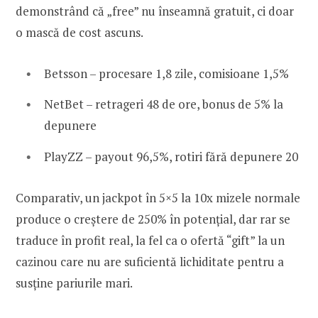
demonstrând că „free” nu înseamnă gratuit, ci doar
o mască de cost ascuns.
Betsson – procesare 1,8 zile, comisioane 1,5%
NetBet – retrageri 48 de ore, bonus de 5% la
depunere
PlayZZ – payout 96,5%, rotiri fără depunere 20
Comparativ, un jackpot în 5×5 la 10x mizele normale
produce o creștere de 250% în potențial, dar rar se
traduce în profit real, la fel ca o ofertă “gift” la un
cazinou care nu are suficientă lichiditate pentru a
susține pariurile mari.