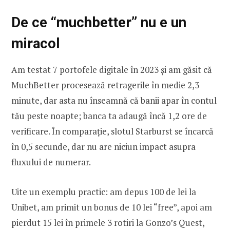
De ce “muchbetter” nu e un
miracol
Am testat 7 portofele digitale în 2023 și am găsit că
MuchBetter procesează retragerile în medie 2,3
minute, dar asta nu înseamnă că banii apar în contul
tău peste noapte; banca ta adaugă încă 1,2 ore de
verificare. În comparație, slotul Starburst se încarcă
în 0,5 secunde, dar nu are niciun impact asupra
fluxului de numerar.
Uite un exemplu practic: am depus 100 de lei la
Unibet, am primit un bonus de 10 lei “free”, apoi am
pierdut 15 lei în primele 3 rotiri la Gonzo’s Quest,