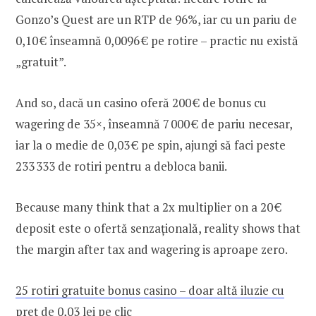
Gonzo’s Quest are un RTP de 96%, iar cu un pariu de
0,10 € înseamnă 0,0096 € pe rotire – practic nu există
„gratuit”.
And so, dacă un casino oferă 200 € de bonus cu
wagering de 35×, înseamnă 7 000 € de pariu necesar,
iar la o medie de 0,03 € pe spin, ajungi să faci peste
233 333 de rotiri pentru a debloca banii.
Because many think that a 2x multiplier on a 20 €
deposit este o ofertă senzațională, reality shows that
the margin after tax and wagering is aproape zero.
25 rotiri gratuite bonus casino – doar altă iluzie cu
preț de 0,03 lei pe clic