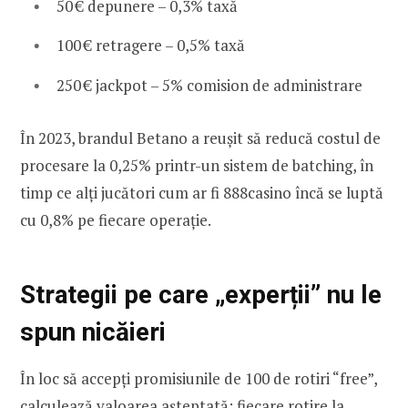
50 € depunere – 0,3% taxă
100 € retragere – 0,5% taxă
250 € jackpot – 5% comision de administrare
În 2023, brandul Betano a reușit să reducă costul de
procesare la 0,25% printr-un sistem de batching, în
timp ce alți jucători cum ar fi 888casino încă se luptă
cu 0,8% pe fiecare operație.
Strategii pe care „experții” nu le
spun nicăieri
În loc să accepți promisiunile de 100 de rotiri “free”,
calculează valoarea așteptată: fiecare rotire la