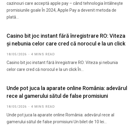
cazinouri care acceptă apple pay – când tehnologia întâlnește
promisiunile goale În 2024, Apple Pay a devenit metoda de
plată…
Casino bit joc instant fără înregistrare RO: Viteza
și nebunia celor care cred că norocul e la un click
18/05/2026
4 MINS READ
Casino bit joc instant fără înregistrare RO: Viteza și nebunia
celor care cred că norocul e la un click În…
Unde pot juca la aparate online România: adevărul
rece al gamerului sătul de false promisiuni
18/05/2026
4 MINS READ
Unde pot juca la aparate online România: adevărul rece al
gamerului sătul de false promisiuni Un bilet de 10 lei…