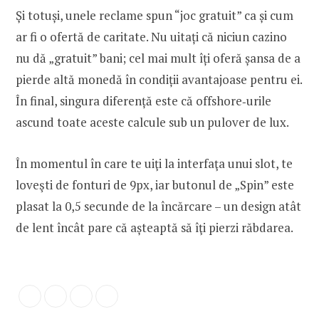
Și totuși, unele reclame spun “joc gratuit” ca și cum
ar fi o ofertă de caritate. Nu uitați că niciun cazino
nu dă „gratuit” bani; cel mai mult îți oferă șansa de a
pierde altă monedă în condiții avantajoase pentru ei.
În final, singura diferență este că offshore‑urile
ascund toate aceste calcule sub un pulover de lux.
În momentul în care te uiţi la interfaţa unui slot, te
loveşti de fonturi de 9px, iar butonul de „Spin” este
plasat la 0,5 secunde de la încărcare – un design atât
de lent încât pare că așteaptă să îţi pierzi răbdarea.