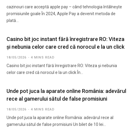
cazinouri care acceptă apple pay – când tehnologia întâlnește
promisiunile goale În 2024, Apple Pay a devenit metoda de
plată…
Casino bit joc instant fără înregistrare RO: Viteza
și nebunia celor care cred că norocul e la un click
18/05/2026
4 MINS READ
Casino bit joc instant fără înregistrare RO: Viteza și nebunia
celor care cred că norocul e la un click În…
Unde pot juca la aparate online România: adevărul
rece al gamerului sătul de false promisiuni
18/05/2026
4 MINS READ
Unde pot juca la aparate online România: adevărul rece al
gamerului sătul de false promisiuni Un bilet de 10 lei…