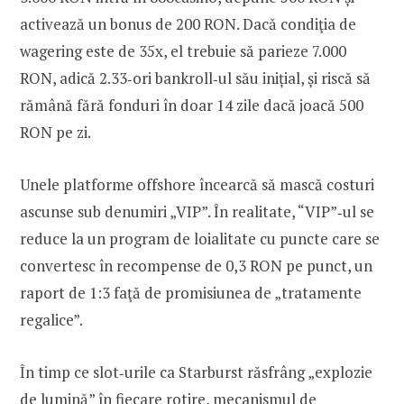
activează un bonus de 200 RON. Dacă condiţia de
wagering este de 35x, el trebuie să parieze 7.000
RON, adică 2.33‑ori bankroll‑ul său inițial, și riscă să
rămână fără fonduri în doar 14 zile dacă joacă 500
RON pe zi.
Unele platforme offshore încearcă să mască costuri
ascunse sub denumiri „VIP”. În realitate, “VIP”‑ul se
reduce la un program de loialitate cu puncte care se
convertesc în recompense de 0,3 RON pe punct, un
raport de 1:3 faţă de promisiunea de „tratamente
regalice”.
În timp ce slot‑urile ca Starburst răsfrâng „explozie
de lumină” în fiecare rotire, mecanismul de