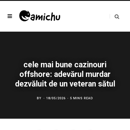
cele mai bune cazinouri
offshore: adevărul murdar
dezvăluit de un veteran sătul
BY
18/05/2026
5 MINS READ