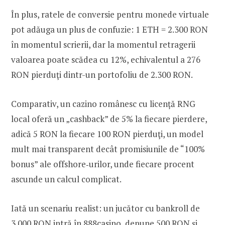
În plus, ratele de conversie pentru monede virtuale
pot adăuga un plus de confuzie: 1 ETH = 2.300 RON
în momentul scrierii, dar la momentul retragerii
valoarea poate scădea cu 12%, echivalentul a 276
RON pierduţi dintr-un portofoliu de 2.300 RON.
Comparativ, un cazino românesc cu licență RNG
local oferă un „cashback” de 5% la fiecare pierdere,
adică 5 RON la fiecare 100 RON pierduţi, un model
mult mai transparent decât promisiunile de “100%
bonus” ale offshore‑urilor, unde fiecare procent
ascunde un calcul complicat.
Iată un scenariu realist: un jucător cu bankroll de
3.000 RON intră în 888casino, depune 500 RON și