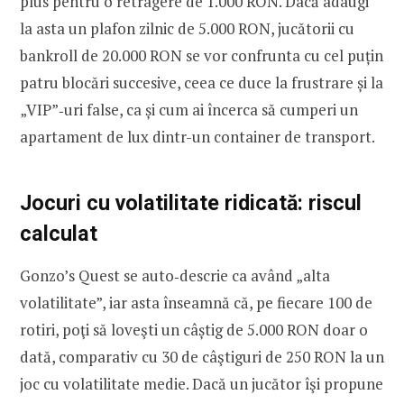
plus pentru o retragere de 1.000 RON. Dacă adaugi
la asta un plafon zilnic de 5.000 RON, jucătorii cu
bankroll de 20.000 RON se vor confrunta cu cel puțin
patru blocări succesive, ceea ce duce la frustrare și la
„VIP”‑uri false, ca și cum ai încerca să cumperi un
apartament de lux dintr-un container de transport.
Jocuri cu volatilitate ridicată: riscul
calculat
Gonzo’s Quest se auto‑descrie ca având „alta
volatilitate”, iar asta înseamnă că, pe fiecare 100 de
rotiri, poţi să loveşti un câștig de 5.000 RON doar o
dată, comparativ cu 30 de câştiguri de 250 RON la un
joc cu volatilitate medie. Dacă un jucător îşi propune