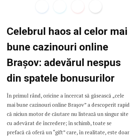
Celebrul haos al celor mai
bune cazinouri online
Brașov: adevărul nespus
din spatele bonusurilor
În primul rând, oricine a încercat să găsească „cele
mai bune cazinouri online Brașov” a descoperit rapid
că niciun motor de căutare nu listează un singur site
cu adevărat de încredere; în schimb, toate se
prefacă că oferă un “gift” care, în realitate, este doar