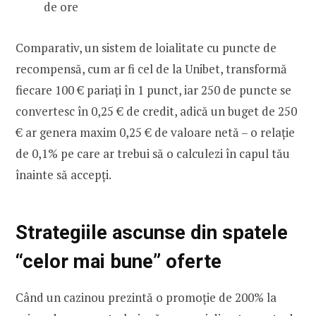
de ore
Comparativ, un sistem de loialitate cu puncte de
recompensă, cum ar fi cel de la Unibet, transformă
fiecare 100 € pariați în 1 punct, iar 250 de puncte se
convertesc în 0,25 € de credit, adică un buget de 250
€ ar genera maxim 0,25 € de valoare netă – o relație
de 0,1% pe care ar trebui să o calculezi în capul tău
înainte să accepți.
Strategiile ascunse din spatele
“celor mai bune” oferte
Când un cazinou prezintă o promoție de 200% la