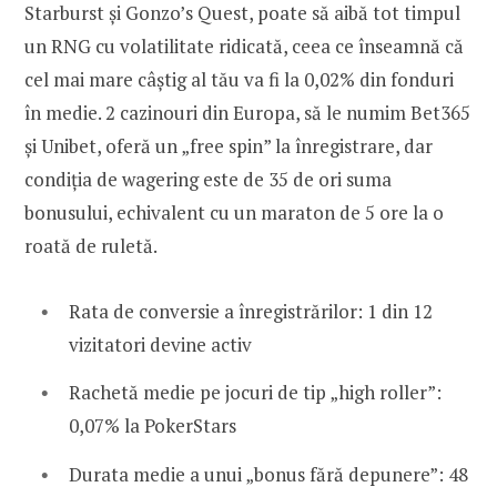
Starburst și Gonzo’s Quest, poate să aibă tot timpul
un RNG cu volatilitate ridicată, ceea ce înseamnă că
cel mai mare câștig al tău va fi la 0,02% din fonduri
în medie. 2 cazinouri din Europa, să le numim Bet365
și Unibet, oferă un „free spin” la înregistrare, dar
condiția de wagering este de 35 de ori suma
bonusului, echivalent cu un maraton de 5 ore la o
roată de ruletă.
Rata de conversie a înregistrărilor: 1 din 12
vizitatori devine activ
Rachetă medie pe jocuri de tip „high roller”:
0,07% la PokerStars
Durata medie a unui „bonus fără depunere”: 48