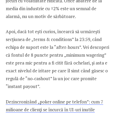
jocuri cu volatilitate ridicată. Orice abatere de la
media din industrie cu ±2% este un semnal de
alarmă, nu un motiv de sărbătoare.
Apoi, dacă tot ești curios, încearcă să urmărești
secțiunea de „terms & conditions” la 23:59, când
echipa de suport este la “after‑hours”. Vei descoperi
că fontul de 8 puncte pentru „minimum wagering”
este prea mic pentru a fi citit fără ochelari, și asta e
exact nivelul de iritare pe care îl simt când găsesc o
regulă de “no‑cashout” la un joc care promite
“instant payout”.
Dezincronizând „poker online pe telefon”: cum 7
milioane de clienți se încurcă în UI-uri inutile