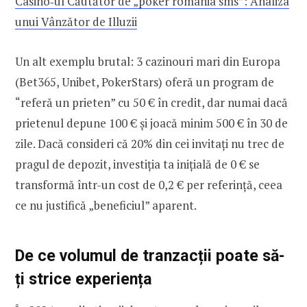
Casino‑ul Căutător de „poker romania sms”: Analiza
unui Vânzător de Illuzii
Un alt exemplu brutal: 3 cazinouri mari din Europa
(Bet365, Unibet, PokerStars) oferă un program de
“referă un prieten” cu 50 € în credit, dar numai dacă
prietenul depune 100 € și joacă minim 500 € în 30 de
zile. Dacă consideri că 20% din cei invitați nu trec de
pragul de depozit, investiția ta inițială de 0 € se
transformă într-un cost de 0,2 € per referință, ceea
ce nu justifică „beneficiul” aparent.
De ce volumul de tranzacții poate să-
ți strice experiența