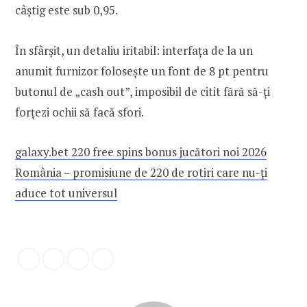
câștig este sub 0,95.
În sfârșit, un detaliu iritabil: interfața de la un
anumit furnizor folosește un font de 8 pt pentru
butonul de „cash out”, imposibil de citit fără să-ți
forțezi ochii să facă sfori.
galaxy.bet 220 free spins bonus jucători noi 2026
România – promisiune de 220 de rotiri care nu-ți
aduce tot universul