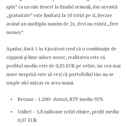
spin” ca un mic desert la finalul sesiunii, dar această
„gratuitate” este limitată la 10 rotiri pe zi, fiecare
având un multiplu maxim de 2x, deci nu există „free
money”.
Așadar, dacă 1 în 4 jucători cred că o combinație de
căpșuni și lime aduce noroc, realitatea este că
profitul mediu este de 0,03 EUR pe rotire, iar cea mai
mare surpriză este să vezi că portofoliul tău nu se
umple nici măcar cu acea sumă.
Betano – 1.200+ sloturi, RTP mediu 92%
Unibet – 3,8 milioane rotiri zilnice, profit mediu
0,07 EUR