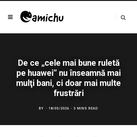
De ce „cele mai bune ruletă
pe huawei” nu înseamnă mai
mulţi bani, ci doar mai multe
frustrări
BY
18/05/2026
3 MINS READ