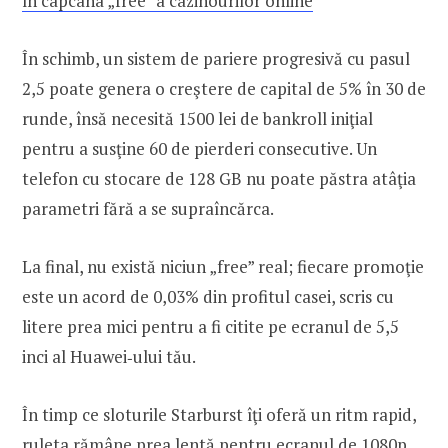
în capcana „free” a cazinourilor online
În schimb, un sistem de pariere progresivă cu pasul
2,5 poate genera o creştere de capital de 5% în 30 de
runde, însă necesită 1500 lei de bankroll iniţial
pentru a susţine 60 de pierderi consecutive. Un
telefon cu stocare de 128 GB nu poate păstra atâţia
parametri fără a se supraîncărca.
La final, nu există niciun „free” real; fiecare promoţie
este un acord de 0,03% din profitul casei, scris cu
litere prea mici pentru a fi citite pe ecranul de 5,5
inci al Huawei‑ului tău.
În timp ce sloturile Starburst îţi oferă un ritm rapid,
ruleta rămâne prea lentă pentru ecranul de 1080p,