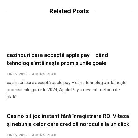
Related Posts
cazinouri care acceptă apple pay – când
tehnologia întâlnește promisiunile goale
18/05/2026
4 MINS READ
cazinouri care acceptă apple pay – când tehnologia întâlnește
promisiunile goale În 2024, Apple Pay a devenit metoda de
plată…
Casino bit joc instant fără înregistrare RO: Viteza
și nebunia celor care cred că norocul e la un click
18/05/2026
4 MINS READ