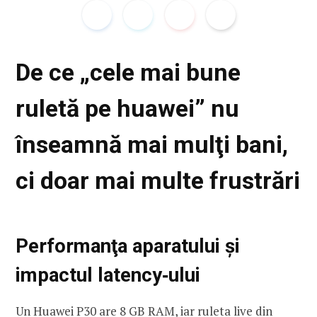
De ce „cele mai bune
ruletă pe huawei” nu
înseamnă mai mulţi bani,
ci doar mai multe frustrări
Performanţa aparatului și
impactul latency‑ului
Un Huawei P30 are 8 GB RAM, iar ruleta live din