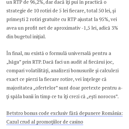
un RTP de 96,2%, dar dacă îţi pui în practică o
strategie de 10 rotiri de 5 lei fiecare, total 50 lei, şi
primeşti 2 rotiri gratuite cu RTP ajustat la 95%, vei
avea un profit net de aproximativ -1,5 lei, adică 3%
din bugetul iniţial.
În final, nu există o formulă universală pentru a
„băga” prin RTP. Dacă faci un audit al fiecărui joc,
compari volatilităţi, analizezi bonusurile și calculezi
exact ce pierzi la fiecare rotire, vei înţelege că
majoritatea „ofertelor” sunt doar pretexte pentru a-
ţi spăla banii în timp ce tu îţi crezi că „ești norocos”.
Betstro bonus code exclusiv fără depunere România:
Cazul crud al promoțiilor de casino