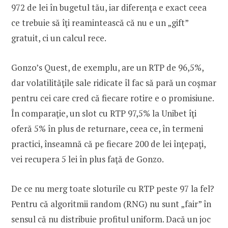
972 de lei în bugetul tău, iar diferenţa e exact ceea
ce trebuie să îţi reamintească că nu e un „gift”
gratuit, ci un calcul rece.
Gonzo’s Quest, de exemplu, are un RTP de 96,5%,
dar volatilităţile sale ridicate îl fac să pară un coșmar
pentru cei care cred că fiecare rotire e o promisiune.
În comparaţie, un slot cu RTP 97,5% la Unibet îţi
oferă 5% în plus de returnare, ceea ce, în termeni
practici, înseamnă că pe fiecare 200 de lei înţepaţi,
vei recupera 5 lei în plus faţă de Gonzo.
De ce nu merg toate sloturile cu RTP peste 97 la fel?
Pentru că algoritmii random (RNG) nu sunt „fair” în
sensul că nu distribuie profitul uniform. Dacă un joc