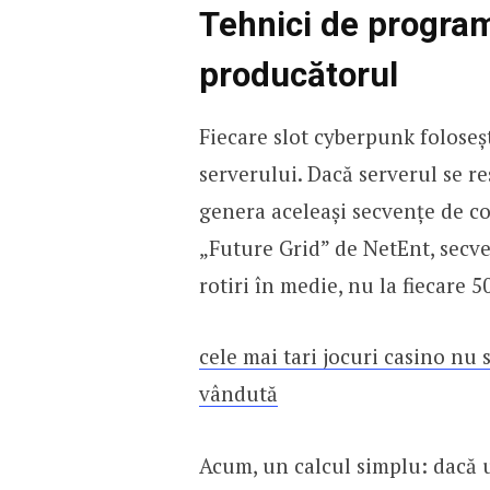
Tehnici de program
producătorul
Fiecare slot cyberpunk foloseș
serverului. Dacă serverul se re
genera aceleași secvențe de co
„Future Grid” de NetEnt, secven
rotiri în medie, nu la fiecare
cele mai tari jocuri casino nu 
vândută
Acum, un calcul simplu: dacă un