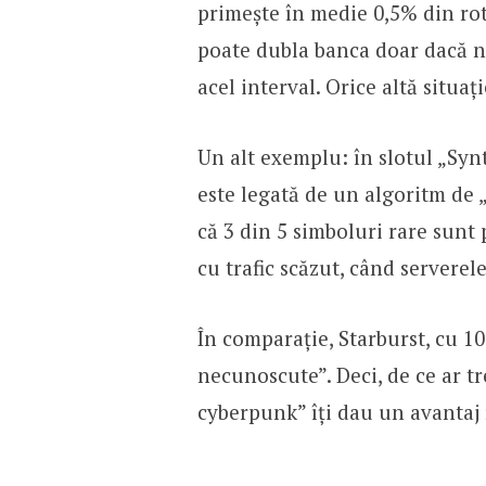
primește în medie 0,5% din roti
poate dubla banca doar dacă n
acel interval. Orice altă situați
Un alt exemplu: în slotul „Synt
este legată de un algoritm de 
că 3 din 5 simboluri rare sunt
cu trafic scăzut, când serverele
În comparație, Starburst, cu 10 
necunoscute”. Deci, de ce ar tr
cyberpunk” îți dau un avantaj 