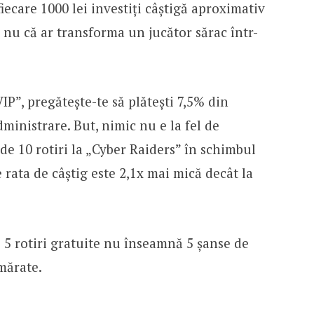
iecare 1000 lei investiți câștigă aproximativ
t, nu că ar transforma un jucător sărac într-
VIP”, pregătește-te să plătești 7,5% din
dministrare. But, nimic nu e la fel de
de 10 rotiri la „Cyber Raiders” în schimbul
 rata de câștig este 2,1x mai mică decât la
; 5 rotiri gratuite nu înseamnă 5 șanse de
mărate.