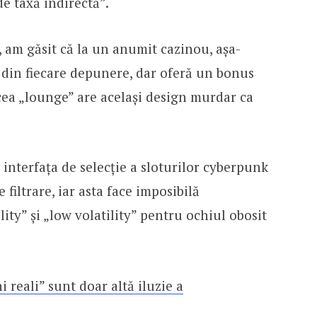
e taxă indirectă”.
, am găsit că la un anumit cazinou, așa-
 din fiecare depunere, dar oferă un bonus
cea „lounge” are același design murdar ca
interfața de selecție a sloturilor cyberpunk
filtrare, iar asta face imposibilă
lity” și „low volatility” pentru ochiul obosit
 reali” sunt doar altă iluzie a