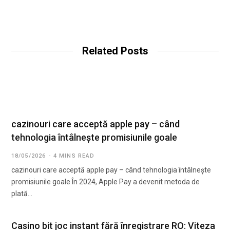
Related Posts
cazinouri care acceptă apple pay – când
tehnologia întâlnește promisiunile goale
18/05/2026
4 MINS READ
cazinouri care acceptă apple pay – când tehnologia întâlnește
promisiunile goale În 2024, Apple Pay a devenit metoda de
plată…
Casino bit joc instant fără înregistrare RO: Viteza