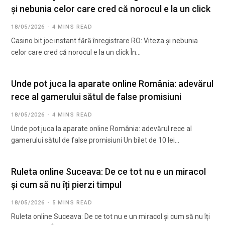
și nebunia celor care cred că norocul e la un click
18/05/2026
4 MINS READ
Casino bit joc instant fără înregistrare RO: Viteza și nebunia
celor care cred că norocul e la un click În…
Unde pot juca la aparate online România: adevărul
rece al gamerului sătul de false promisiuni
18/05/2026
4 MINS READ
Unde pot juca la aparate online România: adevărul rece al
gamerului sătul de false promisiuni Un bilet de 10 lei…
Ruleta online Suceava: De ce tot nu e un miracol
și cum să nu îți pierzi timpul
18/05/2026
5 MINS READ
Ruleta online Suceava: De ce tot nu e un miracol și cum să nu îți