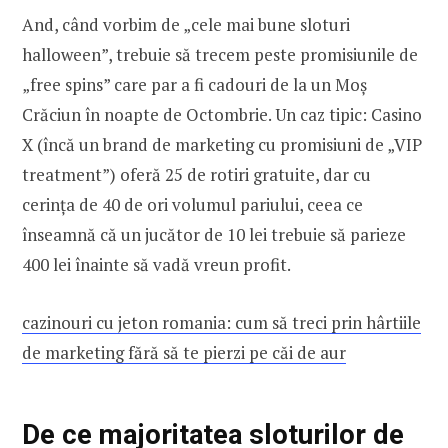
And, când vorbim de „cele mai bune sloturi
halloween”, trebuie să trecem peste promisiunile de
„free spins” care par a fi cadouri de la un Moș
Crăciun în noapte de Octombrie. Un caz tipic: Casino
X (încă un brand de marketing cu promisiuni de „VIP
treatment”) oferă 25 de rotiri gratuite, dar cu
cerința de 40 de ori volumul pariului, ceea ce
înseamnă că un jucător de 10 lei trebuie să parieze
400 lei înainte să vadă vreun profit.
cazinouri cu jeton romania: cum să treci prin hârtiile
de marketing fără să te pierzi pe căi de aur
De ce majoritatea sloturilor de