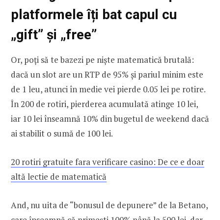
platformele îți bat capul cu
„gift” și „free”
Or, poți să te bazezi pe niște matematică brutală:
dacă un slot are un RTP de 95% și pariul minim este
de 1 leu, atunci în medie vei pierde 0.05 lei pe rotire.
În 200 de rotiri, pierderea acumulată atinge 10 lei,
iar 10 lei înseamnă 10% din bugetul de weekend dacă
ai stabilit o sumă de 100 lei.
20 rotiri gratuite fara verificare casino: De ce e doar
altă lectie de matematică
And, nu uita de “bonusul de depunere” de la Betano,
care înseamnă că primești 100% până la 500 lei, dar