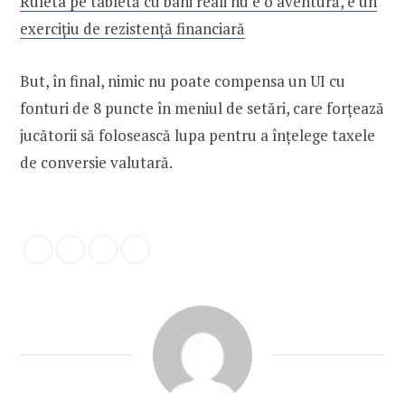
Ruleta pe tabletă cu bani reali nu e o aventură, e un
exercițiu de rezistență financiară
But, în final, nimic nu poate compensa un UI cu
fonturi de 8 puncte în meniul de setări, care forțează
jucătorii să folosească lupa pentru a înțelege taxele
de conversie valutară.