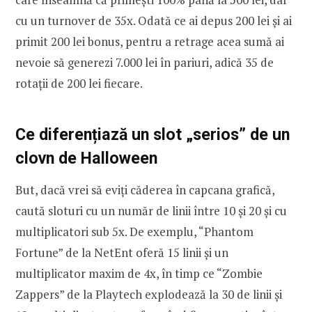
cu un turnover de 35x. Odată ce ai depus 200 lei și ai
primit 200 lei bonus, pentru a retrage acea sumă ai
nevoie să generezi 7.000 lei în pariuri, adică 35 de
rotații de 200 lei fiecare.
Ce diferențiază un slot „serios” de un
clovn de Halloween
But, dacă vrei să eviți căderea în capcana grafică,
caută sloturi cu un număr de linii între 10 și 20 și cu
multiplicatori sub 5x. De exemplu, “Phantom
Fortune” de la NetEnt oferă 15 linii și un
multiplicator maxim de 4x, în timp ce “Zombie
Zappers” de la Playtech explodează la 30 de linii și