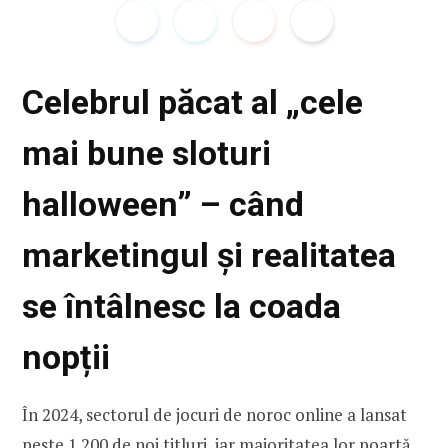
Celebrul păcat al „cele
mai bune sloturi
halloween” – când
marketingul și realitatea
se întâlnesc la coada
nopții
În 2024, sectorul de jocuri de noroc online a lansat
peste 1.200 de noi titluri, iar majoritatea lor poartă