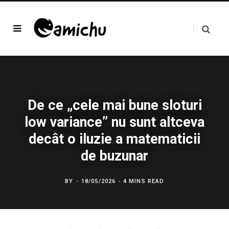
De ce „cele mai bune sloturi
low variance” nu sunt altceva
decât o iluzie a matematicii
de buzunar
BY
18/05/2026
4 MINS READ