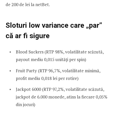
de 200 de lei la netBet.
Sloturi low variance care „par”
că ar fi sigure
Blood Suckers (RTP 98%, volatilitate scăzută,
payout mediu 0,015 unități per spin)
Fruit Party (RTP 96,7%, volatilitate minimă,
profit mediu 0,018 lei per rotire)
Jackpot 6000 (RTP 97,2%, volatilitate scăzută,
jackpot de 6.000 monede, atins la fiecare 0,05%
din jocuri)