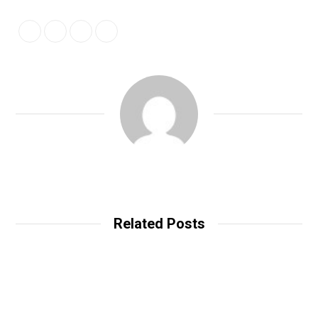
Related Posts