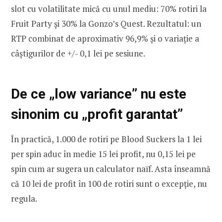
slot cu volatilitate mică cu unul mediu: 70% rotiri la
Fruit Party și 30% la Gonzo’s Quest. Rezultatul: un
RTP combinat de aproximativ 96,9% și o variație a
câștigurilor de +/- 0,1 lei pe sesiune.
De ce „low variance” nu este
sinonim cu „profit garantat”
În practică, 1.000 de rotiri pe Blood Suckers la 1 lei
per spin aduc în medie 15 lei profit, nu 0,15 lei pe
spin cum ar sugera un calculator naïf. Asta înseamnă
că 10 lei de profit în 100 de rotiri sunt o excepție, nu
regula.