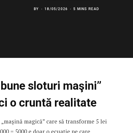
BY
18/05/2026
5 MINS READ
 bune sloturi maşini”
ci o cruntă realitate
o „maşină magică” care să transforme 5 lei
1000 = 5000 e doar o ecuație pe care