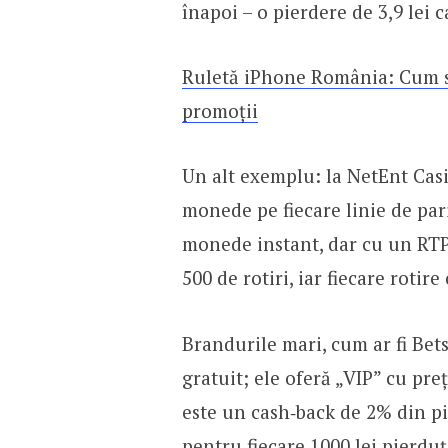
înapoi – o pierdere de 3,9 lei 
Ruletă iPhone România: Cum s
promoții
Un alt exemplu: la NetEnt Casi
monede pe fiecare linie de pari
monede instant, dar cu un RTP 
500 de rotiri, iar fiecare rotire 
Brandurile mari, cum ar fi Bet
gratuit; ele oferă „VIP” cu preț
este un cash‑back de 2% din pi
pentru fiecare 1000 lei pierduţ