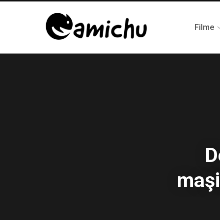
Filme
D
maşi