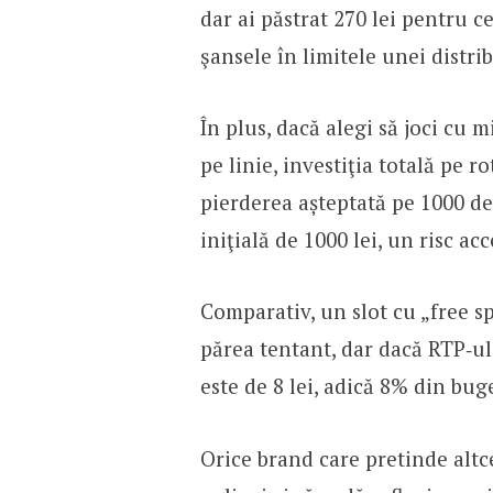
dar ai păstrat 270 lei pentru c
şansele în limitele unei distri
În plus, dacă alegi să joci cu m
pe linie, investiţia totală pe r
pierderea așteptată pe 1000 de 
iniţială de 1000 lei, un risc a
Comparativ, un slot cu „free spi
părea tentant, dar dacă RTP‑ul
este de 8 lei, adică 8% din bug
Orice brand care pretinde altce