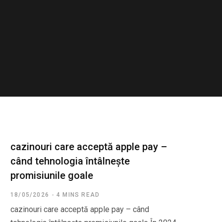
cazinouri care acceptă apple pay –
când tehnologia întâlnește
promisiunile goale
18/05/2026
4 MINS READ
cazinouri care acceptă apple pay – când