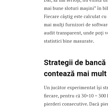
mai bune sloturi maşini” în bi
Fiecare câştig este calculat 
mai mulţi furnizori de softwar
audit transparent, unde poţi v
statistici bine masurate.
Strategii de bancă
contează mai mult
Un jucător experimentat îşi st
fiecare, pentru că 30×10 = 300 
pierderi consecutive. Dacă pier