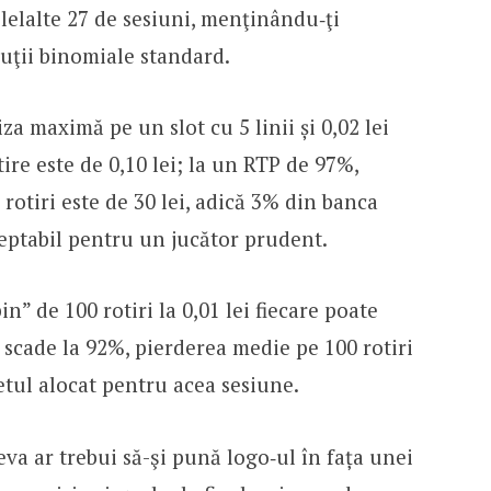
elelalte 27 de sesiuni, menţinându‑ţi
buţii binomiale standard.
iza maximă pe un slot cu 5 linii și 0,02 lei
otire este de 0,10 lei; la un RTP de 97%,
rotiri este de 30 lei, adică 3% din banca
cceptabil pentru un jucător prudent.
n” de 100 rotiri la 0,01 lei fiecare poate
 scade la 92%, pierderea medie pe 100 rotiri
etul alocat pentru acea sesiune.
va ar trebui să-şi pună logo‑ul în fața unei