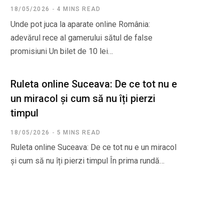
18/05/2026
4 MINS READ
Unde pot juca la aparate online România:
adevărul rece al gamerului sătul de false
promisiuni Un bilet de 10 lei…
Ruleta online Suceava: De ce tot nu e
un miracol și cum să nu îți pierzi
timpul
18/05/2026
5 MINS READ
Ruleta online Suceava: De ce tot nu e un miracol
și cum să nu îți pierzi timpul În prima rundă…