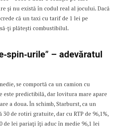
e și nu există în codul real al jocului. Dacă
 crede că un taxi cu tarif de 1 lei pe
să-ți plătești combustibilul.
ee‑spin‑urile” – adevăratul
 medie, se comportă ca un camion cu
e este predictibilă, dar lovitura mare apare
care a doua. În schimb, Starburst, ca un
 30 de rotiri gratuite, dar cu RTP de 96,1%,
 de lei pariaţi îţi aduc în medie 96,1 lei