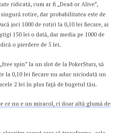
ate ridicată, cum ar fi „Dead or Alive”,
singură rotire, dar probabilitatea este de
acă joci 1000 de rotiri la 0,10 lei fiecare, ai
âştigi 150 lei o dată, dar media pe 1000 de
adică o pierdere de 5 lei.
„free spin” la un slot de la PokerStars, să
ite la 0,10 lei fiecare nu aduc niciodată un
 acele 2 lei în plus faţă de bugetul tău.
 ce nu e un miracol, ci doar altă glumă de
un algoritm secret care să transforme „cele