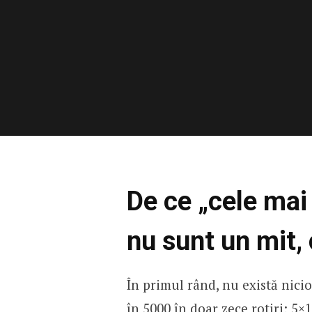
De ce „cele mai
nu sunt un mit, 
În primul rând, nu există nici
în 5000 în doar zece rotiri; 5×