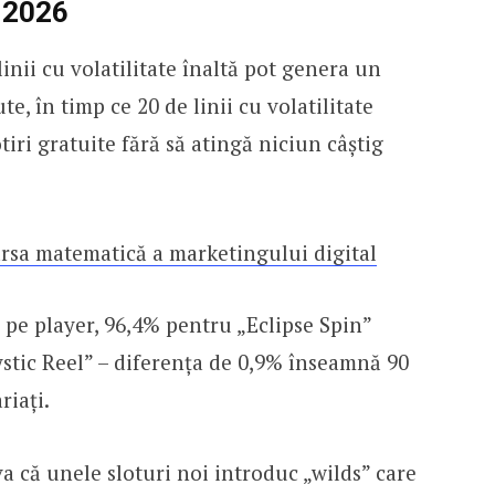
n 2026
linii cu volatilitate înaltă pot genera un
e, în timp ce 20 de linii cu volatilitate
tiri gratuite fără să atingă niciun câștig
arsa matematică a marketingului digital
 pe player, 96,4% pentru „Eclipse Spin”
tic Reel” – diferența de 0,9% înseamnă 90
riați.
va că unele sloturi noi introduc „wilds” care