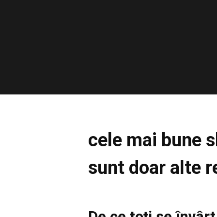
cele mai bune s
sunt doar alte r
De ce toți se învâr