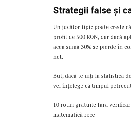
Strategii false și c
Un jucător tipic poate crede 
profit de 500 RON, dar dacă apl
acea sumă 30% se pierde în co
net.
But, dacă te uiți la statistica d
vei înțelege că timpul petrecut
10 rotiri gratuite fara verific
matematică rece