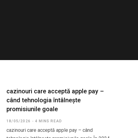
cazinouri care acceptă apple pay –
când tehnologia întâlnește
promisiunile goale
18/05/2026
4 MINS READ
cazinouri care acceptă apple pay – când