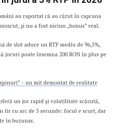
români au raportat că au căzut în capcana
noscut, și nu a fost niciun „bonus” real.
ină de slot aduce un RTP mediu de 96,3%,
uă jocuri poate însemna 200 RON în plus pe
spinuri” – un mit demontat de realitate
feră un joc rapid și volatilitate scăzută,
 tir cu arc de 3 secunde: focul e scurt, dar
ște în buzunar.