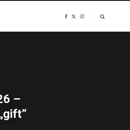
F
X
I
a
(
n
c
T
s
e
w
t
b
i
a
o
t
g
o
t
r
k
e
a
r
m
)
26 –
„gift”