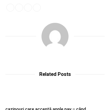
Related Posts
cazinouri care acceptă apple pay – când