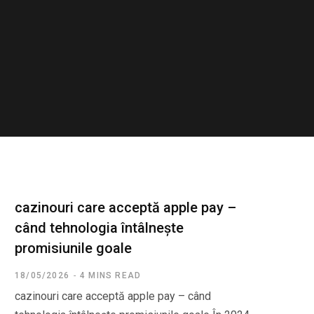
cazinouri care acceptă apple pay –
când tehnologia întâlnește
promisiunile goale
18/05/2026
4 MINS READ
cazinouri care acceptă apple pay – când