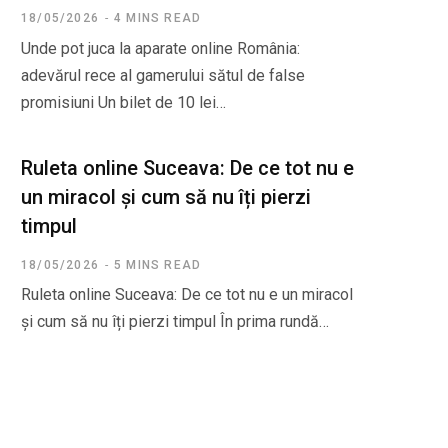
18/05/2026
4 MINS READ
Unde pot juca la aparate online România:
adevărul rece al gamerului sătul de false
promisiuni Un bilet de 10 lei…
Ruleta online Suceava: De ce tot nu e
un miracol și cum să nu îți pierzi
timpul
18/05/2026
5 MINS READ
Ruleta online Suceava: De ce tot nu e un miracol
și cum să nu îți pierzi timpul În prima rundă…