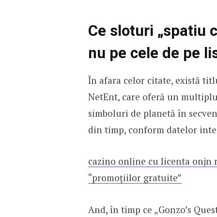
Ce sloturi „spatiu 
nu pe cele de pe li
În afara celor citate, există t
NetEnt, care oferă un multiplu 
simboluri de planetă în secvenț
din timp, conform datelor inte
cazino online cu licenta onjn
“promoțiilor gratuite”
And, în timp ce „Gonzo’s Quest