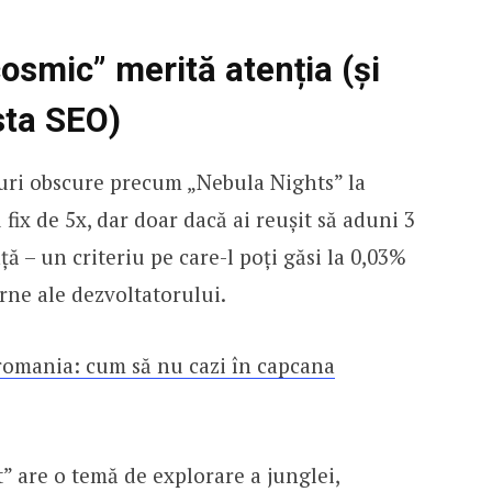
cosmic” merită atenția (și
sta SEO)
itluri obscure precum „Nebula Nights” la
fix de 5x, dar doar dacă ai reușit să aduni 3
ă – un criteriu pe care-l poți găsi la 0,03%
rne ale dezvoltatorului.
 romania: cum să nu cazi în capcana
” are o temă de explorare a junglei,