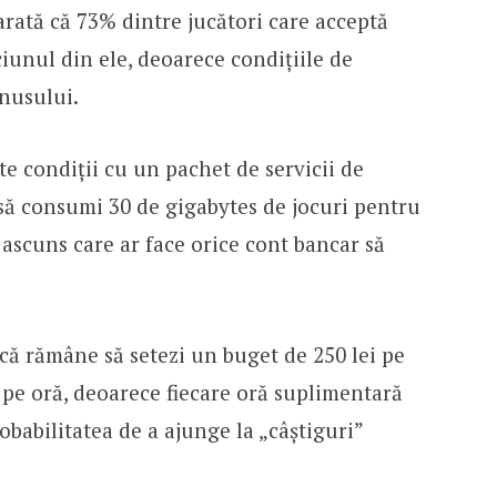
arată că 73% dintre jucători care acceptă
ciunul din ele, deoarece condițiile de
nusului.
te condiții cu un pachet de servicii de
să consumi 30 de gigabytes de jocuri pentru
t ascuns care ar face orice cont bancar să
ică rămâne să setezi un buget de 250 lei pe
i pe oră, deoarece fiecare oră suplimentară
babilitatea de a ajunge la „câștiguri”