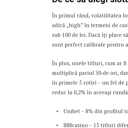
În primul rând, volatilitatea lo
adică „high” în termeni de casi
sub 100 de lei. Dacă îți place să
sunt perfect calibrate pentru a
În plus, unele titluri, cum ar 
multiplică pariul 30‑de ori, d
în primele 5 rotiri – un fel de
reduc la 0,2% în aceeași rundă
Unibet – 8% din profitul t
888casino – 15 titluri dife