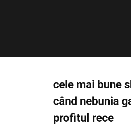
cele mai bune s
când nebunia ga
profitul rece