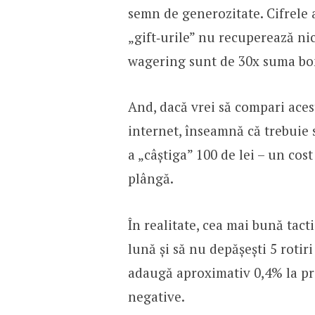
semn de generozitate. Cifrele 
„gift‑urile” nu recuperează ni
wagering sunt de 30x suma bo
And, dacă vrei să compari aces
internet, înseamnă că trebuie 
a „câștiga” 100 de lei – un cos
plângă.
În realitate, cea mai bună tact
lună și să nu depășești 5 rotir
adaugă aproximativ 0,4% la pro
negative.