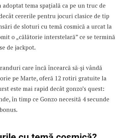
a adoptat tema spațială ca pe un truc de
ecât cererile pentru jocuri clasice de tip
nsări de sloturi cu temă cosmică a urcat la
omit o „călătorie interstelară” ce se termină
se de jackpot.
randuri care încă încearcă să-și vândă
orie pe Marte, oferă 12 rotiri gratuite la
urst este mai rapid decât gonzo’s quest:
unde, în timp ce Gonzo necesită 4 secunde
 bonus.
turile cu temă cosmică?