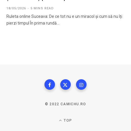
18/05/2026
5 MINS READ
Ruleta online Suceava: De ce tot nu e un miracol și cum să nu îți
pierzi timpul În prima rundă…
© 2022 CAMICHU.RO
TOP