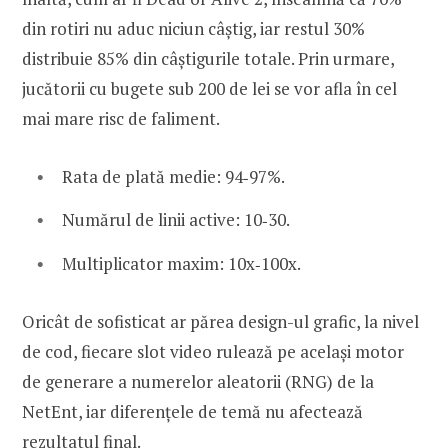
din rotiri nu aduc niciun câștig, iar restul 30%
distribuie 85% din câștigurile totale. Prin urmare,
jucătorii cu bugete sub 200 de lei se vor afla în cel
mai mare risc de faliment.
Rata de plată medie: 94‑97%.
Numărul de linii active: 10‑30.
Multiplicator maxim: 10x‑100x.
Oricât de sofisticat ar părea design-ul grafic, la nivel
de cod, fiecare slot video rulează pe același motor
de generare a numerelor aleatorii (RNG) de la
NetEnt, iar diferențele de temă nu afectează
rezultatul final.