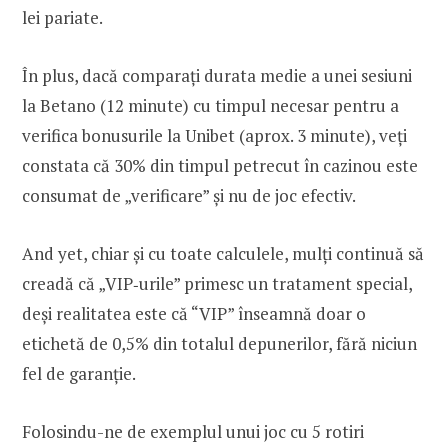
lei pariate.
În plus, dacă comparați durata medie a unei sesiuni
la Betano (12 minute) cu timpul necesar pentru a
verifica bonusurile la Unibet (aprox. 3 minute), veți
constata că 30% din timpul petrecut în cazinou este
consumat de „verificare” și nu de joc efectiv.
And yet, chiar și cu toate calculele, mulți continuă să
creadă că „VIP‑urile” primesc un tratament special,
deși realitatea este că “VIP” înseamnă doar o
etichetă de 0,5% din totalul depunerilor, fără niciun
fel de garanție.
Folosindu-ne de exemplul unui joc cu 5 rotiri