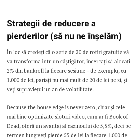
Strategii de reducere a
pierderilor (să nu ne înșelăm)
În loc să credeți că o serie de 20 de rotiri gratuite vă
va transforma într-un câștigător, încercați să alocați
2% din bankroll la fiecare sesiune – de exemplu, cu
1.000 de lei, pariați nu mai mult de 20 de lei pe zi, și
veți supraviețui un an de volatilitate.
Because the house edge is never zero, chiar și cele
mai bine optimizate sloturi video, cum ar fi Book of
Dead, oferă un avantaj al cazinoului de 5,5%, deci pe
termen lung veți pierde 55 de lei la fiecare 1.000 de