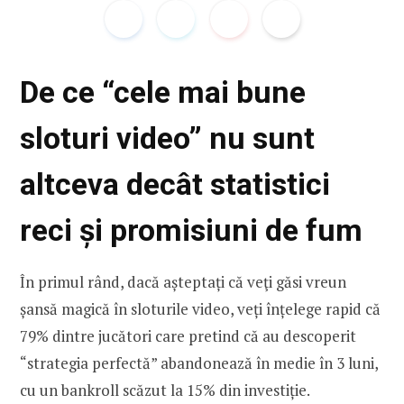
De ce “cele mai bune
sloturi video” nu sunt
altceva decât statistici
reci și promisiuni de fum
În primul rând, dacă așteptați că veţi găsi vreun
șansă magică în sloturile video, veți înțelege rapid că
79% dintre jucători care pretind că au descoperit
“strategia perfectă” abandonează în medie în 3 luni,
cu un bankroll scăzut la 15% din investiție.