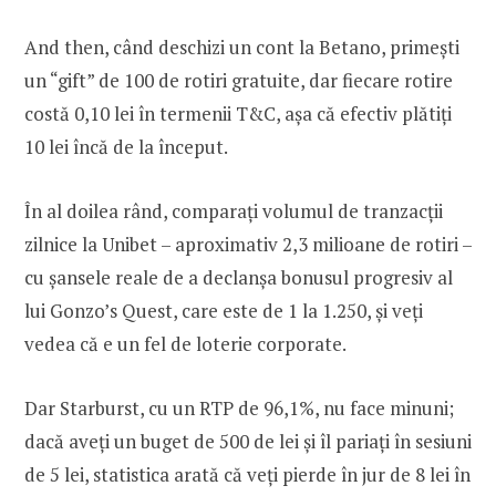
And then, când deschizi un cont la Betano, primești
un “gift” de 100 de rotiri gratuite, dar fiecare rotire
costă 0,10 lei în termenii T&C, așa că efectiv plătiți
10 lei încă de la început.
În al doilea rând, comparați volumul de tranzacții
zilnice la Unibet – aproximativ 2,3 milioane de rotiri –
cu șansele reale de a declanșa bonusul progresiv al
lui Gonzo’s Quest, care este de 1 la 1.250, și veți
vedea că e un fel de loterie corporate.
Dar Starburst, cu un RTP de 96,1%, nu face minuni;
dacă aveți un buget de 500 de lei și îl pariați în sesiuni
de 5 lei, statistica arată că veți pierde în jur de 8 lei în