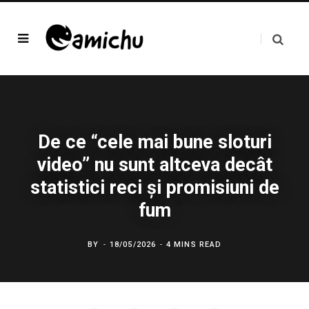
De ce “cele mai bune sloturi
video” nu sunt altceva decât
statistici reci și promisiuni de
fum
BY
18/05/2026
4 MINS READ