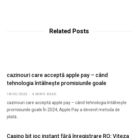
Related Posts
cazinouri care acceptă apple pay – când
tehnologia întâlnește promisiunile goale
18/05/2026
4 MINS READ
cazinouri care acceptă apple pay – când tehnologia întâlnește
promisiunile goale În 2024, Apple Pay a devenit metoda de
plată…
Casino bit joc instant fără înregistrare RO: Viteza