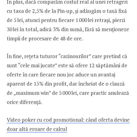
În plus, dacă comparăm costul real al unei retrageri
cu taxa de 2,5% de la Pin‑up, și adăugăm o taxă fixă
de 5 lei, atunci pentru fiecare 1 000 lei retrași, pierzi
30 lei în total, adică 3% din sumă, fără să menționeze
timpii de procesare de 48 de ore.
În fine, rețeta tuturor “cazinourilor” care pretind că
sunt “cele mai jucate” este să ofere 12 săptămâni de
oferte în care fiecare nou joc aduce un avantaj
aparent de 15% din profit, dar încheiat de o clauză
de „maximum win” de 5 000 lei, care practic anulează
orice diferență.
Video poker cu cod promotional: când oferta devine
doar altă eroare de calcul