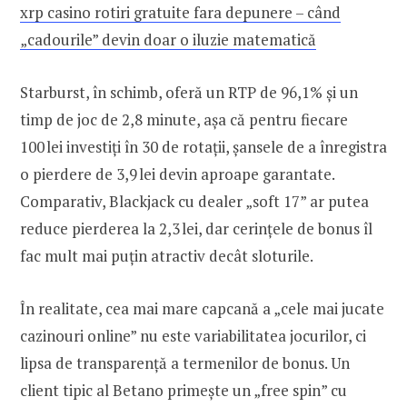
xrp casino rotiri gratuite fara depunere – când
„cadourile” devin doar o iluzie matematică
Starburst, în schimb, oferă un RTP de 96,1% și un
timp de joc de 2,8 minute, așa că pentru fiecare
100 lei investiți în 30 de rotații, șansele de a înregistra
o pierdere de 3,9 lei devin aproape garantate.
Comparativ, Blackjack cu dealer „soft 17” ar putea
reduce pierderea la 2,3 lei, dar cerințele de bonus îl
fac mult mai puțin atractiv decât sloturile.
În realitate, cea mai mare capcană a „cele mai jucate
cazinouri online” nu este variabilitatea jocurilor, ci
lipsa de transparență a termenilor de bonus. Un
client tipic al Betano primește un „free spin” cu