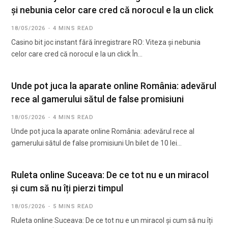
și nebunia celor care cred că norocul e la un click
18/05/2026
4 MINS READ
Casino bit joc instant fără înregistrare RO: Viteza și nebunia
celor care cred că norocul e la un click În…
Unde pot juca la aparate online România: adevărul
rece al gamerului sătul de false promisiuni
18/05/2026
4 MINS READ
Unde pot juca la aparate online România: adevărul rece al
gamerului sătul de false promisiuni Un bilet de 10 lei…
Ruleta online Suceava: De ce tot nu e un miracol
și cum să nu îți pierzi timpul
18/05/2026
5 MINS READ
Ruleta online Suceava: De ce tot nu e un miracol și cum să nu îți