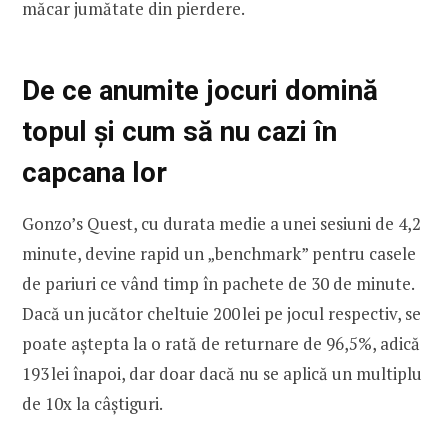
măcar jumătate din pierdere.
De ce anumite jocuri domină
topul și cum să nu cazi în
capcana lor
Gonzo’s Quest, cu durata medie a unei sesiuni de 4,2
minute, devine rapid un „benchmark” pentru casele
de pariuri ce vând timp în pachete de 30 de minute.
Dacă un jucător cheltuie 200 lei pe jocul respectiv, se
poate aștepta la o rată de returnare de 96,5%, adică
193 lei înapoi, dar doar dacă nu se aplică un multiplu
de 10x la câștiguri.