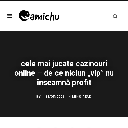
cele mai jucate cazinouri
online – de ce niciun „vip” nu
înseamnă profit
BY
18/05/2026
4 MINS READ