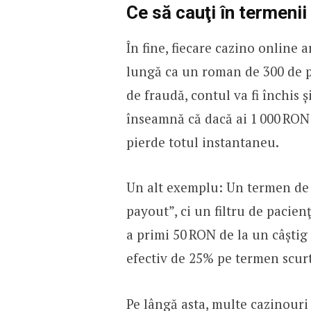
Ce să cauţi în termenii 
În fine, fiecare cazino online
lungă ca un roman de 300 de p
de fraudă, contul va fi închis ș
înseamnă că dacă ai 1 000 RON î
pierde totul instantaneu.
Un alt exemplu: Un termen de 7
payout”, ci un filtru de pacien
a primi 50 RON de la un câștig
efectiv de 25% pe termen scurt
Pe lângă asta, multe cazinouri c