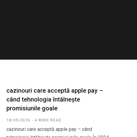
cazinouri care acceptă apple pay –
când tehnologia întâlnește
promisiunile goale
18/05/2026
4 MINS READ
cazinouri care acceptă apple pay – când