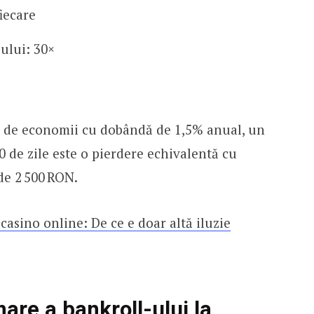
fiecare
ului: 30×
t de economii cu dobândă de 1,5% anual, un
 de zile este o pierdere echivalentă cu
de 2 500 RON.
asino online: De ce e doar altă iluzie
nare a bankroll-ului la