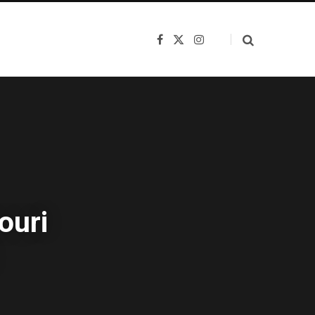
F
X
I
a
(
n
c
T
s
e
w
t
b
i
a
o
t
g
o
t
r
k
e
a
r
m
)
ouri