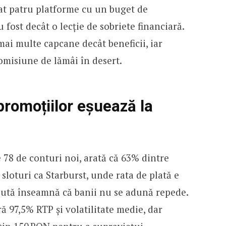
tat patru platforme cu un buget de
 fost decât o lecție de sobriete financiară.
mai multe capcane decât beneficii, iar
romisiune de lămâi în desert.
promoțiilor eșuează la
e 78 de conturi noi, arată că 63% dintre
 sloturi ca Starburst, unde rata de plată e
ăzută înseamnă că banii nu se adună repede.
ă 97,5% RTP și volatilitate medie, dar