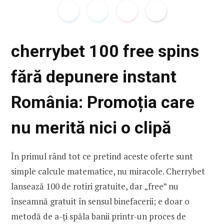
cherrybet 100 free spins
fără depunere instant
România: Promoția care
nu merită nici o clipă
În primul rând tot ce pretind aceste oferte sunt
simple calcule matematice, nu miracole. Cherrybet
lansează 100 de rotiri gratuite, dar „free” nu
înseamnă gratuit în sensul binefacerii; e doar o
metodă de a-ți spăla banii printr-un proces de