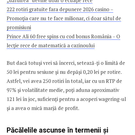
„dăruirea” devine doar o ecuație rece
222 rotiri gratuite fara depunere 2026 casino –
Promoţia care nu te face milionar, ci doar sătul de
promisiuni
Prince Ali 60 free spins cu cod bonus România – O
lecție rece de matematică a cazinoului
But dacă totuși vrei să încerci, setează-ți o limită de
50 lei pentru sesiune și nu depăși 0,20 lei pe rotire.
Astfel, vei avea 250 rotiri în total, iar cu un RTP de
97% și volatilitate medie, poți aduna aproximativ
121 lei în joc, suficienți pentru a acoperi wagering-ul
și a avea o mică marjă de profit.
Păcălelile ascunse în termenii și