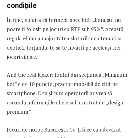
condițiile
În fine, nu uita că termenii specifică: „bonusul nu
poate fi folosit pe jocuri cu RTP sub 95%”. Această
regulă elimină majoritatea sloturilor cu tematică
exotică, forțându-te să te învârtî pe aceleași trei
jocuri zilnice.
And the real kicker: fontul din secțiunea „Minimum
bet” e de 10 puncte, practic imposibil de citit pe
smartphone. E ca și cum operatorii ar vrea să
ascundă informațiile cheie sub un strat de „design
premium”.
Jocuri de noroc București: Ce-ți face cu adevărat