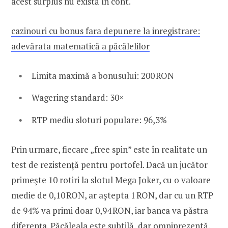
acest surplus nu există în cont.
cazinouri cu bonus fara depunere la inregistrare:
adevărata matematică a păcălelilor
Limita maximă a bonusului: 200 RON
Wagering standard: 30×
RTP mediu sloturi populare: 96,3%
Prin urmare, fiecare „free spin” este în realitate un
test de rezistență pentru portofel. Dacă un jucător
primeşte 10 rotiri la slotul Mega Joker, cu o valoare
medie de 0,10 RON, ar aştepta 1 RON, dar cu un RTP
de 94% va primi doar 0,94 RON, iar banca va păstra
diferenţa. Păcăleala este subtilă, dar omniprezentă.