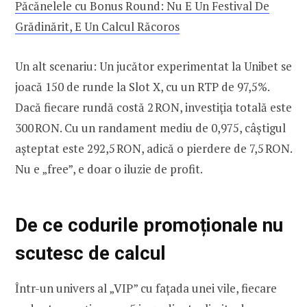
Păcănelele cu Bonus Round: Nu E Un Festival De
Grădinărit, E Un Calcul Răcoros
Un alt scenariu: Un jucător experimentat la Unibet se
joacă 150 de runde la Slot X, cu un RTP de 97,5%.
Dacă fiecare rundă costă 2 RON, investiţia totală este
300 RON. Cu un randament mediu de 0,975, câştigul
așteptat este 292,5 RON, adică o pierdere de 7,5 RON.
Nu e „free”, e doar o iluzie de profit.
De ce codurile promoționale nu
scutesc de calcul
Într-un univers al „VIP” cu fațada unei vile, fiecare