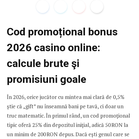
Cod promoțional bonus
2026 casino online:
calcule brute şi
promisiuni goale
În 2026, orice jucător cu mintea mai clară de 0,5%
ştie că „gift” nu înseamnă bani pe tavă, ci doar un
truc matematic. În primul rând, un cod promoțional
tipic oferă 25% din depozitul iniţial, adică 50 RON la
un minim de 200 RON depus. Dacă eşti genul care se