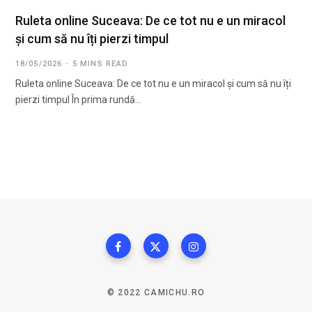
Ruleta online Suceava: De ce tot nu e un miracol
și cum să nu îți pierzi timpul
18/05/2026
5 MINS READ
Ruleta online Suceava: De ce tot nu e un miracol și cum să nu îți
pierzi timpul În prima rundă…
© 2022 CAMICHU.RO