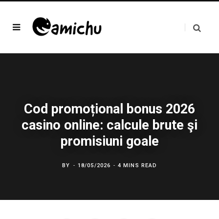
Cod promoțional bonus 2026
casino online: calcule brute şi
promisiuni goale
BY
18/05/2026
4 MINS READ